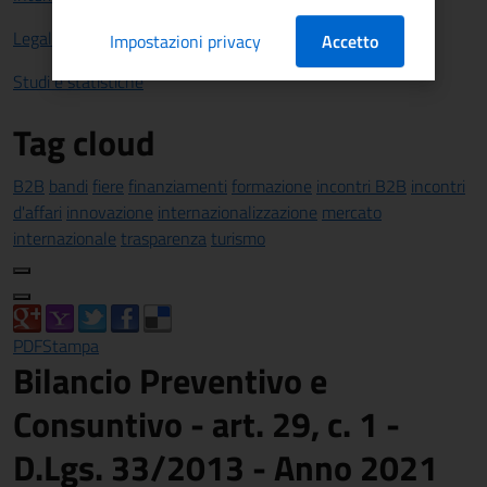
Legalità
Impostazioni privacy
Accetto
Studi e statistiche
Tag cloud
B2B
bandi
fiere
finanziamenti
formazione
incontri B2B
incontri
d'affari
innovazione
internazionalizzazione
mercato
internazionale
trasparenza
turismo
PDF
Stampa
Bilancio Preventivo e
Consuntivo - art. 29, c. 1 -
D.Lgs. 33/2013 - Anno 2021