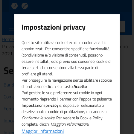
UNIONCAMERE
Impostazioni privacy
CALABRIA
Home
>
Amministrazione trasparente
>
Bilanci
> Bilancio
Questo sito utilizza cookie tecnici e cookie analitici
Preventivo e Consuntivo - art. 29, c. 1 - D.Lgs. 33/2013 - Anno
anonimizzati. Per consentire specifiche funzionalità
2021
(condivisione e/o visione di contenuti), possono
essere installati, solo previo suo consenso, cookie di
Servizi
terze parti che consentono alla terza parte di
profilare gli utenti.
Per proseguire la navigazione senza abilitare i cookie
Bandi e Finanziamenti
di profilazione clicchi sul tasto
Accetto
.
Può gestire le sue preferenze sui cookie in ogni
Competitività sistema imprenditoriale
momento riaprendo il banner con l'apposito pulsante
Impostazioni privacy
e, dopo aver selezionato o
Formazione e lavoro
deselezionato i cookie di profilazione, cliccando su
Conferma le scelte
. Per vedere la Cookie Policy
Innovazione
completa, clicchi
Maggiori Informazioni
Maggiori informazioni
Internazionalizzazione