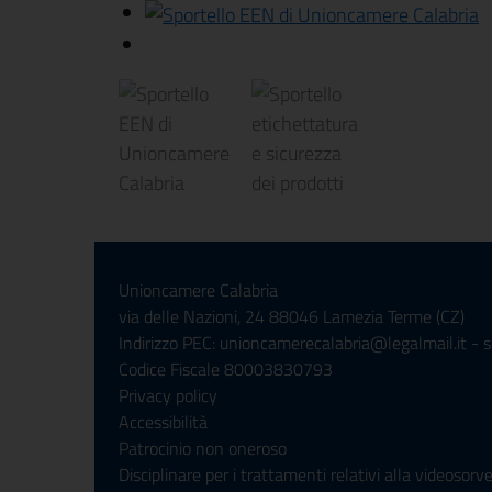
Unioncamere Calabria
via delle Nazioni, 24 88046 Lamezia Terme (CZ)
Indirizzo PEC: unioncamerecalabria@legalmail.it - 
Codice Fiscale 80003830793
Privacy policy
Accessibilità
Patrocinio non oneroso
Disciplinare per i trattamenti relativi alla videoso