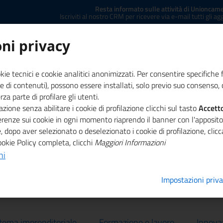
Resta informato sulle attività di Unioncame
Iscriviti al nostro CRM per ricevere via e-mail tutti gli a
E
ni privacy
kie tecnici e cookie analitici anonimizzati. Per consentire specifiche 
e di contenuti), possono essere installati, solo previo suo consenso, c
a parte di profilare gli utenti.
zione senza abilitare i cookie di profilazione clicchi sul tasto
ministrazione trasparente
Concessione sale
Accett
Co
ferenze sui cookie in ogni momento riaprendo il banner con l'apposit
, dopo aver selezionato o deselezionato i cookie di profilazione, cli
ookie Policy completa, clicchi
Maggiori Informazioni
ni
Impostazioni priv
stema imprenditoriale
Formazione e lavoro
Innova