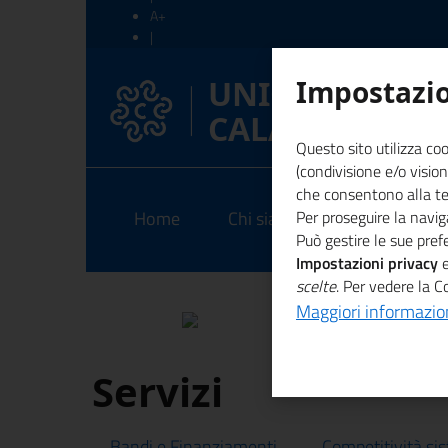
A+
|
A-
|
UNIONCAMER
Impostazio
Ripristina
CALABRIA
Questo sito utilizza coo
(condivisione e/o vision
che consentono alla terz
Home
Chi siamo
Per proseguire la naviga
EEN
Am
Può gestire le sue pre
Impostazioni privacy
e
scelte
. Per vedere la C
Maggiori informazio
Servizi
Bandi e Finanziamenti
Competitività si