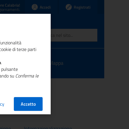
re Calabria!
Accedi
Registrati
ggiornamenti.
funzionalità
ookie di terze parti
o
ntatti
.
Link
Mappa
o pulsante
ccando su
Conferma le
acy
Accetto
zione
Internazionalizzazione