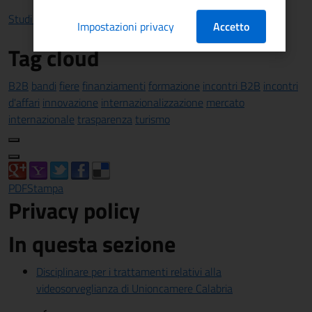
Studi e statistiche
Impostazioni privacy
Accetto
Tag cloud
B2B
bandi
fiere
finanziamenti
formazione
incontri B2B
incontri
d'affari
innovazione
internazionalizzazione
mercato
internazionale
trasparenza
turismo
PDF
Stampa
Privacy policy
In questa sezione
Disciplinare per i trattamenti relativi alla
videosorveglianza di Unioncamere Calabria