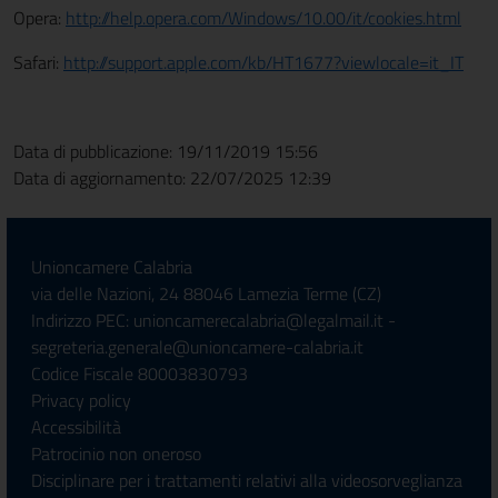
Opera:
http://help.opera.com/Windows/10.00/it/cookies.html
Safari:
http://support.apple.com/kb/HT1677?viewlocale=it_IT
Data di pubblicazione: 19/11/2019 15:56
Data di aggiornamento: 22/07/2025 12:39
Unioncamere Calabria
via delle Nazioni, 24 88046 Lamezia Terme (CZ)
Indirizzo PEC: unioncamerecalabria@legalmail.it -
segreteria.generale@unioncamere-calabria.it
Codice Fiscale 80003830793
Privacy policy
Accessibilità
Patrocinio non oneroso
Disciplinare per i trattamenti relativi alla videosorveglianza