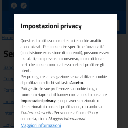
UNIONCAMERE
Impostazioni privacy
CALABRIA
Home
> Privacy policy
Questo sito utilizza cookie tecnici e cookie analitici
anonimizzati. Per consentire specifiche funzionalità
Servizi
(condivisione e/o visione di contenuti), possono essere
installati, solo previo suo consenso, cookie di terze
parti che consentono alla terza parte di profilare gli
Bandi e Finanziamenti
utenti.
Per proseguire la navigazione senza abilitare i cookie
Competitività sistema imprenditoriale
di profilazione clicchi sul tasto
Accetto
.
Può gestire le sue preferenze sui cookie in ogni
Formazione e lavoro
momento riaprendo il banner con l'apposito pulsante
Impostazioni privacy
e, dopo aver selezionato o
Innovazione
deselezionato i cookie di profilazione, cliccando su
Internazionalizzazione
Conferma le scelte
. Per vedere la Cookie Policy
completa, clicchi
Maggiori Informazioni
Legalità
Maggiori informazioni