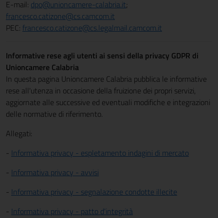
E-mail:
dpo@unioncamere-calabria.it
;
francesco.catizone@cs.camcom.it
PEC:
francesco.catizone@cs.legalmail.camcom.it
Informative rese agli utenti ai sensi della privacy GDPR di
Unioncamere Calabria
In questa pagina Unioncamere Calabria pubblica le informative
rese all'utenza in occasione della fruizione dei propri servizi,
aggiornate alle successive ed eventuali modifiche e integrazioni
delle normative di riferimento.
Allegati:
-
Informativa privacy - espletamento indagini di mercato
-
Informativa privacy - avvisi
-
Informativa privacy - segnalazione condotte illecite
-
Informativa privacy - patto d'integrità