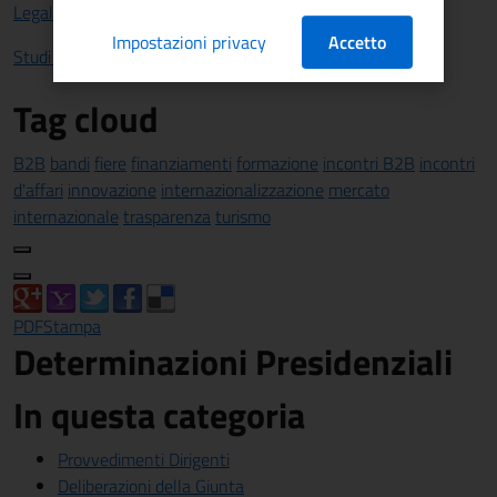
Legalità
Impostazioni privacy
Accetto
Studi e statistiche
Tag cloud
B2B
bandi
fiere
finanziamenti
formazione
incontri B2B
incontri
d'affari
innovazione
internazionalizzazione
mercato
internazionale
trasparenza
turismo
PDF
Stampa
Determinazioni Presidenziali
In questa categoria
Provvedimenti Dirigenti
Deliberazioni della Giunta