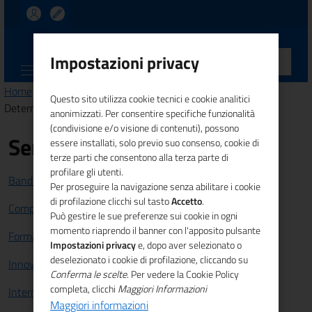
UNIONCAMERE
Impostazioni privacy
CALABRIA
Home
>
Amministrazione trasparente
>
Provvedimenti
>
Questo sito utilizza cookie tecnici e cookie analitici
Determinazioni Presidenziali
anonimizzati. Per consentire specifiche funzionalità
(condivisione e/o visione di contenuti), possono
Servizi
essere installati, solo previo suo consenso, cookie di
terze parti che consentono alla terza parte di
profilare gli utenti.
Bandi e Finanziamenti
Per proseguire la navigazione senza abilitare i cookie
di profilazione clicchi sul tasto
Accetto
.
Competitività sistema imprenditoriale
Può gestire le sue preferenze sui cookie in ogni
momento riaprendo il banner con l'apposito pulsante
Formazione e lavoro
Impostazioni privacy
e, dopo aver selezionato o
deselezionato i cookie di profilazione, cliccando su
Innovazione
Conferma le scelte
. Per vedere la Cookie Policy
completa, clicchi
Maggiori Informazioni
Internazionalizzazione
Maggiori informazioni