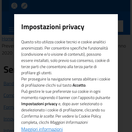
UNIONCAMERE
Impostazioni privacy
CALABRIA
Home
>
Amministrazione trasparente
>
Bilanci
> Bilancio
Questo sito utilizza cookie tecnici e cookie analitici
Preventivo e Consuntivo - art. 29, c. 1 - D.Lgs. 33/2013 - Anno
anonimizzati. Per consentire specifiche funzionalità
2020
(condivisione e/o visione di contenuti), possono
essere installati, solo previo suo consenso, cookie di
Servizi
terze parti che consentono alla terza parte di
profilare gli utenti.
Per proseguire la navigazione senza abilitare i cookie
Bandi e Finanziamenti
di profilazione clicchi sul tasto
Accetto
.
Può gestire le sue preferenze sui cookie in ogni
Competitività sistema imprenditoriale
momento riaprendo il banner con l'apposito pulsante
Impostazioni privacy
e, dopo aver selezionato o
Formazione e lavoro
deselezionato i cookie di profilazione, cliccando su
Conferma le scelte
. Per vedere la Cookie Policy
Innovazione
completa, clicchi
Maggiori Informazioni
Maggiori informazioni
Internazionalizzazione