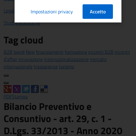
Legalità
Impostazioni privacy
Accetto
Studi e statistiche
Tag cloud
B2B
bandi
fiere
finanziamenti
formazione
incontri B2B
incontri
d'affari
innovazione
internazionalizzazione
mercato
internazionale
trasparenza
turismo
PDF
Stampa
Bilancio Preventivo e
Consuntivo - art. 29, c. 1 -
D.Lgs. 33/2013 - Anno 2020