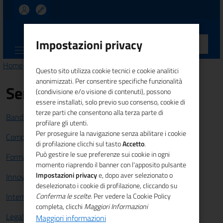
UNIONCAMERE
Impostazioni privacy
CALABRIA
Home
> euro
Questo sito utilizza cookie tecnici e cookie analitici
anonimizzati. Per consentire specifiche funzionalità
Servizi
(condivisione e/o visione di contenuti), possono
essere installati, solo previo suo consenso, cookie di
terze parti che consentono alla terza parte di
Bandi e Finanziamenti
profilare gli utenti.
Per proseguire la navigazione senza abilitare i cookie
Competitività sistema imprenditoriale
di profilazione clicchi sul tasto
Accetto
.
Può gestire le sue preferenze sui cookie in ogni
Formazione e lavoro
momento riaprendo il banner con l'apposito pulsante
Impostazioni privacy
e, dopo aver selezionato o
Innovazione
deselezionato i cookie di profilazione, cliccando su
Internazionalizzazione
Conferma le scelte
. Per vedere la Cookie Policy
completa, clicchi
Maggiori Informazioni
Legalità
Maggiori informazioni