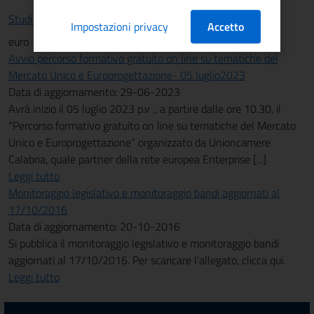
Studi e statistiche
Impostazioni privacy
Accetto
euro
Avvio percorso formativo gratuito on line su tematiche del
Mercato Unico e Europrogettazione- 05 luglio2023
Data di aggiornamento: 29-06-2023
Avrà inizio il 05 luglio 2023 p.v ., a partire dalle ore 10.30, il
“Percorso formativo gratuito on line su tematiche del Mercato
Unico e Europrogettazione” organizzato da Unioncamere
Calabria, quale partner della rete europea Enterprise [...]
Leggi tutto
Monitoraggio legislativo e monitoraggio bandi aggiornati al
17/10/2016
Data di aggiornamento: 20-10-2016
Si pubblica il monitoraggio legislativo e monitoraggio bandi
aggiornati al 17/10/2016. Per scaricare l'allegato, clicca qui.
Leggi tutto