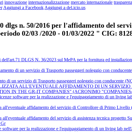
ri
innovazione
internazionalizzazione
mercato internazionale
trasparen
er
Aggiungi a Facebook
Aggiungi a del.icio.us
lgs n. 50/2016 per l'affidamento del servizi
eriodo 02/03 /2020 - 01/03/2022 " CIG: 81
dell'art.71 DLGS N. 36/2023 sul MePA per la fornitura ed installazione 
affidamento di un servizio di Trasporto passeggeri noleggio con condu
damento di un servizio di Trasporto passeggeri noleggio con conduce
NALIZZATA ALL'EVENTUALE AFFIDAMENTO DI UN SERVIZ
ATION IN THE GR-IT COMPANIES" (ACRONIMO "COMPANI
icenze software per la realizzazione e l'equipaggiamento di un living l
ta all'eventuale affidamento del servizio di Controllore di Primo Livel
ta all'eventuale affidamento del servizio di assistenza tecnica progett
 Gr
 software per la realizzazione e l'equipaggiamento di un living lab nel