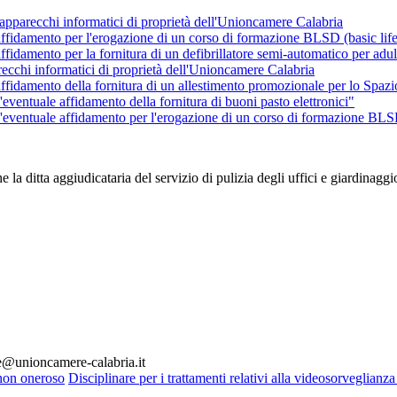
i apparecchi informatici di proprietà dell'Unioncamere Calabria
 affidamento per l'erogazione di un corso di formazione BLSD (basic life 
affidamento per la fornitura di un defibrillatore semi-automatico per adu
recchi informatici di proprietà dell'Unioncamere Calabria
affidamento della fornitura di un allestimento promozionale per lo Spazi
eventuale affidamento della fornitura di buoni pasto elettronici"
'eventuale affidamento per l'erogazione di un corso di formazione BLSD (
 ditta aggiudicataria del servizio di pulizia degli uffici e giardinag
le@unioncamere-calabria.it
non oneroso
Disciplinare per i trattamenti relativi alla videosorveglian