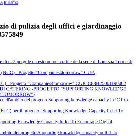
za
turismo
o di pulizia degli uffici e giardinaggio
28575849
di n. 2 pergole da esterno nel cortile della sede di Lamezia Terme di
cente (NCC) - Progetto "Companies4tomorrow" CUP:
nte (NCC) - Progetto "Companies4tomorrow" CUP: C88H25001190002
IO DI CATERING -PROGETTO "SUPPORTING KNOWLEDGE
ES4TOMORROW")
ab nell'ambito del progetto Supporting knowledge capacity in ICT to
lo (FLC) per il progetto "Supporting Knowledge Capacity In Ict To
o Supporting Knowledge Capacity In Ict To Encourage Digital
l'ambito del progetto Supporting knowledge capacity in ICT to