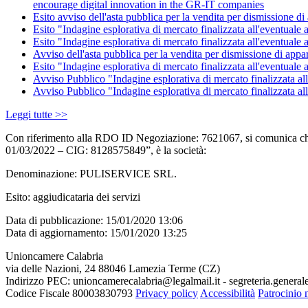
encourage digital innovation in the GR-IT companies
Esito avviso dell'asta pubblica per la vendita per dismissione d
Esito "Indagine esplorativa di mercato finalizzata all'eventuale
Esito "Indagine esplorativa di mercato finalizzata all'eventuale 
Avviso dell'asta pubblica per la vendita per dismissione di appa
Esito "Indagine esplorativa di mercato finalizzata all'eventuale 
Avviso Pubblico "Indagine esplorativa di mercato finalizzata all'
Avviso Pubblico "Indagine esplorativa di mercato finalizzata all
Leggi tutte >>
Con riferimento alla RDO ID Negoziazione: 7621067, si comunica che la
01/03/2022 – CIG: 8128575849”, è la società:
Denominazione: PULISERVICE SRL.
Esito: aggiudicataria dei servizi
Data di pubblicazione: 15/01/2020 13:06
Data di aggiornamento: 15/01/2020 13:25
Unioncamere Calabria
via delle Nazioni, 24 88046 Lamezia Terme (CZ)
Indirizzo PEC: unioncamerecalabria@legalmail.it - segreteria.genera
Codice Fiscale 80003830793
Privacy policy
Accessibilità
Patrocinio 