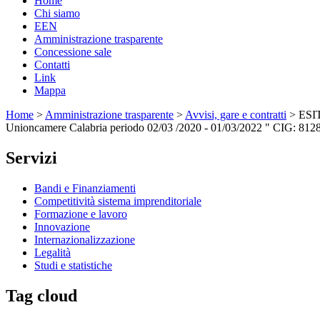
Home
Chi siamo
EEN
Amministrazione trasparente
Concessione sale
Contatti
Link
Mappa
Home
>
Amministrazione trasparente
>
Avvisi, gare e contratti
> ESITO
Unioncamere Calabria periodo 02/03 /2020 - 01/03/2022 " CIG: 81
Servizi
Bandi e Finanziamenti
Competitività sistema imprenditoriale
Formazione e lavoro
Innovazione
Internazionalizzazione
Legalità
Studi e statistiche
Tag cloud