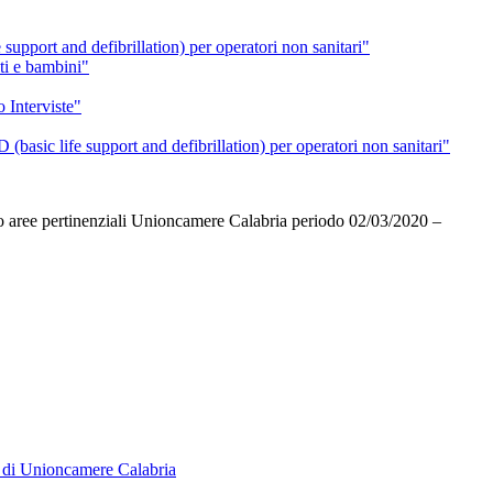
support and defibrillation) per operatori non sanitari"
lti e bambini"
o Interviste"
basic life support and defibrillation) per operatori non sanitari"
gio aree pertinenziali Unioncamere Calabria periodo 02/03/2020 –
za di Unioncamere Calabria