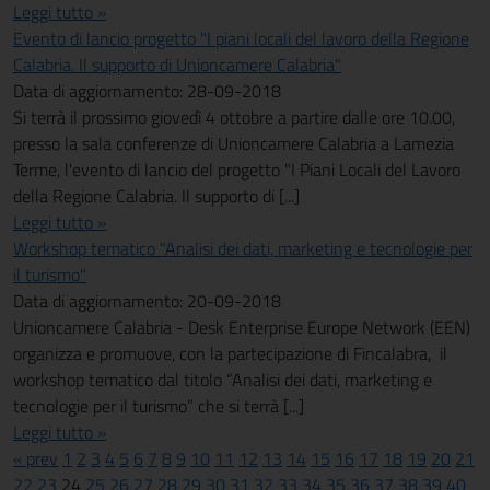
Leggi tutto »
Evento di lancio progetto "I piani locali del lavoro della Regione
Calabria. Il supporto di Unioncamere Calabria"
Data di aggiornamento: 28-09-2018
Si terrà il prossimo giovedì 4 ottobre a partire dalle ore 10.00,
presso la sala conferenze di Unioncamere Calabria a Lamezia
Terme, l'evento di lancio del progetto "I Piani Locali del Lavoro
della Regione Calabria. Il supporto di [...]
Leggi tutto »
Workshop tematico "Analisi dei dati, marketing e tecnologie per
il turismo"
Data di aggiornamento: 20-09-2018
Unioncamere Calabria - Desk Enterprise Europe Network (EEN)
organizza e promuove, con la partecipazione di Fincalabra, il
workshop tematico dal titolo “Analisi dei dati, marketing e
tecnologie per il turismo” che si terrà [...]
Leggi tutto »
« prev
1
2
3
4
5
6
7
8
9
10
11
12
13
14
15
16
17
18
19
20
21
22
23
24
25
26
27
28
29
30
31
32
33
34
35
36
37
38
39
40