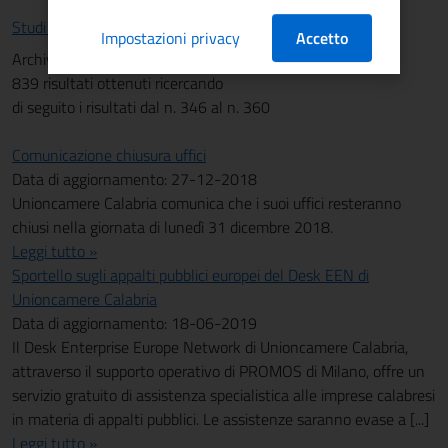
Studi e statistiche
Impostazioni privacy
Accetto
Archivio News
839 risultati ottenuti ricercando
di seguito i risultati dal n. 346 al n. 360
Comunicazione chiusura uffici
Data di aggiornamento: 27-12-2018
Unioncamere Calabria comunica che i suoi uffici resteranno
chiusi nella giornata di lunedì 31 dicembre 2018.
Leggi tutto »
Sportello sugli appalti pubblici europei del Desk EEN di
Unioncamere Calabria
Data di aggiornamento: 18-06-2019
Il Desk Enterprise Europe Network di Unioncamere Calabria,
attraverso il supporto operativo di PROMOS di Milano, offre un
servizio gratuito di assistenza specialistica alle imprese calabresi
in materia di appalti pubblici. Le assistenze saranno evase a [...]
Leggi tutto »