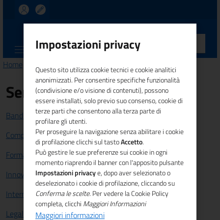
UNIONCAMERE
Impostazioni privacy
CALABRIA
Home
>
Comunicazione
> News
Questo sito utilizza cookie tecnici e cookie analitici
anonimizzati. Per consentire specifiche funzionalità
Servizi
(condivisione e/o visione di contenuti), possono
essere installati, solo previo suo consenso, cookie di
terze parti che consentono alla terza parte di
Bandi e Finanziamenti
profilare gli utenti.
Per proseguire la navigazione senza abilitare i cookie
Competitività sistema imprenditoriale
di profilazione clicchi sul tasto
Accetto
.
Può gestire le sue preferenze sui cookie in ogni
Formazione e lavoro
momento riaprendo il banner con l'apposito pulsante
Impostazioni privacy
e, dopo aver selezionato o
Innovazione
deselezionato i cookie di profilazione, cliccando su
Internazionalizzazione
Conferma le scelte
. Per vedere la Cookie Policy
completa, clicchi
Maggiori Informazioni
Legalità
Maggiori informazioni