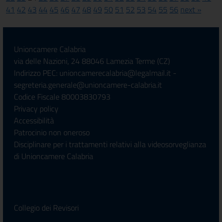
41
42
43
44
45
46
47
48
49
50
51
52
53
54
55
56
next »
Unioncamere Calabria
via delle Nazioni, 24 88046 Lamezia Terme (CZ)
Indirizzo PEC: unioncamerecalabria@legalmail.it -
segreteria.generale@unioncamere-calabria.it
Codice Fiscale 80003830793
Privacy policy
Accessibilità
Patrocinio non oneroso
Disciplinare per i trattamenti relativi alla videosorveglianza
di Unioncamere Calabria
Collegio dei Revisori