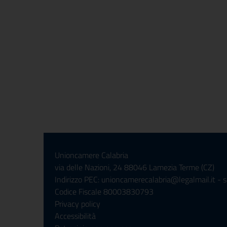
Unioncamere Calabria
via delle Nazioni, 24 88046 Lamezia Terme (CZ)
Indirizzo PEC: unioncamerecalabria@legalmail.it - 
Codice Fiscale 80003830793
Privacy policy
Accessibilità