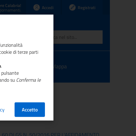
re Calabria!
Accedi
Registrati
ggiornamenti.
funzionalità
ookie di terze parti
o
ntatti
.
Link
Mappa
o pulsante
ccando su
Conferma le
acy
Accetto
60 DLGS N. 50/2016 PER L'AFFIDAMENTO