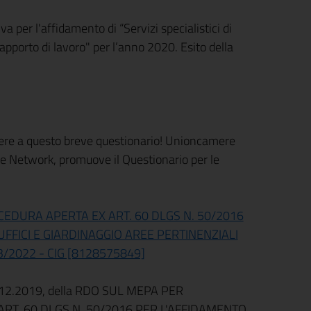
a per l'affidamento di “Servizi specialistici di
rapporto di lavoro" per l’anno 2020. Esito della
dere a questo breve questionario! Unioncamere
ope Network, promuove il Questionario per le
EDURA APERTA EX ART. 60 DLGS N. 50/2016
UFFICI E GIARDINAGGIO AREE PERTINENZIALI
/2022 - CIG [8128575849]
 5.12.2019, della RDO SUL MEPA PER
T. 60 DLGS N. 50/2016 PER L'AFFIDAMENTO