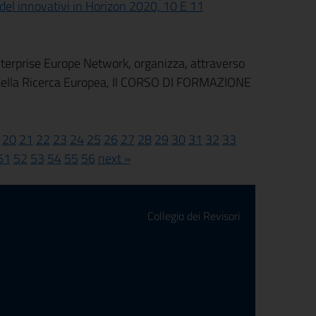
l innovativi in Horizon 2020, 10 E 11
nterprise Europe Network, organizza, attraverso
 della Ricerca Europea, Il CORSO DI FORMAZIONE
20
21
22
23
24
25
26
27
28
29
30
31
32
33
51
52
53
54
55
56
next »
Collegio dei Revisori