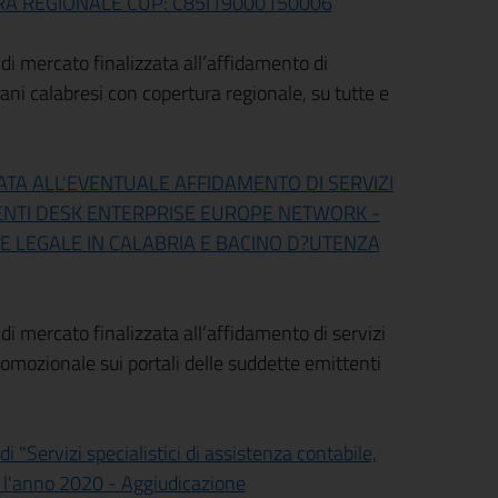
RA REGIONALE CUP: C85I19000150006
a di mercato finalizzata all’affidamento di
iani calabresi con copertura regionale, su tutte e
ATA ALL'EVENTUALE AFFIDAMENTO DI SERVIZI
NTI DESK ENTERPRISE EUROPE NETWORK -
DE LEGALE IN CALABRIA E BACINO D?UTENZA
 di mercato finalizzata all’affidamento di servizi
romozionale sui portali delle suddette emittenti
 "Servizi specialistici di assistenza contabile,
er l'anno 2020 - Aggiudicazione