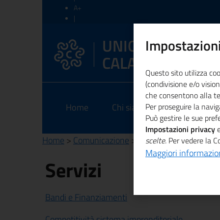
A+
|
A-
|
UNIONCAMERE
Impostazioni
Ripristina
CALABRIA
Questo sito utilizza coo
(condivisione e/o vision
che consentono alla terz
Home
Chi siamo
Per proseguire la naviga
EEN
Am
Può gestire le sue pre
Impostazioni privacy
e
Home
>
Comunicazione
> News
scelte
. Per vedere la C
Maggiori informazio
Servizi
Bandi e Finanziamenti
Competitività sistema imprenditoriale