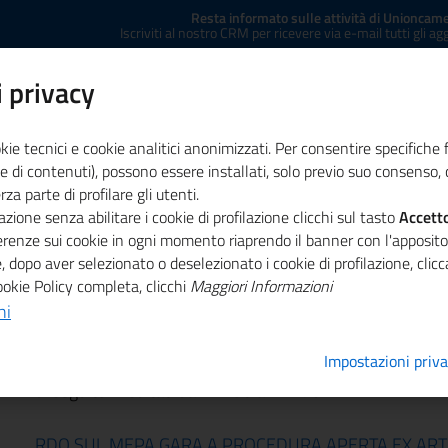
Resta informato sulle attività di Unioncame
Iscriviti al nostro CRM per ricevere via e-mail tutti gli a
 privacy
kie tecnici e cookie analitici anonimizzati. Per consentire specifiche 
e di contenuti), possono essere installati, solo previo suo consenso, c
a parte di profilare gli utenti.
zione senza abilitare i cookie di profilazione clicchi sul tasto
ministrazione trasparente
Concessione sale
Accett
Co
ferenze sui cookie in ogni momento riaprendo il banner con l'apposit
, dopo aver selezionato o deselezionato i cookie di profilazione, cli
ookie Policy completa, clicchi
Maggiori Informazioni
ni
Archivio News
Impostazioni priv
839 risultati ottenuti ricercando
di seguito i risultati dal n. 256 al n. 270
RDO SUL MEPA GARA A PROCEDURA APERTA EX ART. 