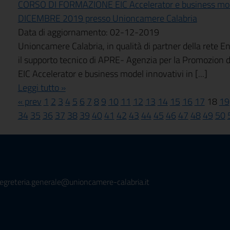
CORSO DI FORMAZIONE EIC Accelerator e business mode
DICEMBRE 2019 presso Unioncamere Calabria
Data di aggiornamento: 02-12-2019
Unioncamere Calabria, in qualità di partner della rete E
il supporto tecnico di APRE- Agenzia per la Promozion
EIC Accelerator e business model innovativi in [...]
Leggi tutto »
« prev
1
2
3
4
5
6
7
8
9
10
11
12
13
14
15
16
17
18
19
34
35
36
37
38
39
40
41
42
43
44
45
46
47
48
49
50
segreteria.generale@unioncamere-calabria.it