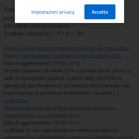
Studi e statistiche
Impostazioni privacy
Accetto
Archivio News
839 risultati ottenuti ricercando
di seguito i risultati dal n. 751 al n. 765
Evento di presentazione Progetto Interregionale India settori
Food e Food Processing - Lamezia Terme, 26 marzo 2014
Data di aggiornamento: 20-03-2014
Si terrà il prossimo 26 marzo 2014 a Lamezia Terme, presso la
sede di Unioncamere Calabria, a partire dalle ore 09.30, la
giornata di approfondimento sul mercato dell'alimentare e dei
macchinari per la produzione di alimentari e bevande [...]
Leggi tutto »
Meeting internazionale APPLE organizzato da BioAge -
Lamezia Terme, 25 e 26 marzo 2014
Data di aggiornamento: 18-03-2014
La BioAge srl sta organizzando un meeting europeo cui
parteciperanno multinazionali e scienziati di prestigiosi centri di