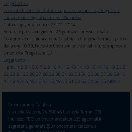
Leggi tutto »
Costruire le città del futuro: imprese e smart city. Progettare
comunità intelligenti a misura d'impresa
Data di aggiornamento: 23-01-2014
Si terrà il prossimo giovedi 23 gennaio, presso la Sala
Conferenze di Unioncamere Calabria in Lamezia Terme, a partire
dalle ore 10.30, l'evento: Costruire le città del futuro: imprese e
smart city Progettare [...]
Leggi tutto »
« prev
1
2
3
4
5
6
7
8
9
10
11
12
13
14
15
16
17
18
19
20
21
22
23
24
25
26
27
28
29
30
31
32
33
34
35
36
37
38
39
40
41
42
43
44
45
46
47
48
49
50
51
52
53
54
55
56
next »
Unioncamere Calabria
via delle Nazioni, 24 88046 Lamezia Terme (CZ)
Indirizzo PEC: unioncamerecalabria@legalmail.it -
segreteria.generale@unioncamere-calabria.it