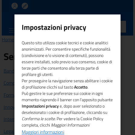
UNIONCAMERE
Impostazioni privacy
CALABRIA
Home
>
Comunicazione
> News
Questo sito utilizza cookie tecnici e cookie analitici
anonimizzati. Per consentire specifiche funzionalità
Servizi
(condivisione e/o visione di contenuti), possono
essere installati, solo previo suo consenso, cookie di
terze parti che consentono alla terza parte di
Bandi e Finanziamenti
profilare gli utenti.
Per proseguire la navigazione senza abilitare i cookie
Competitività sistema imprenditoriale
di profilazione clicchi sul tasto
Accetto
.
Può gestire le sue preferenze sui cookie in ogni
Formazione e lavoro
momento riaprendo il banner con l'apposito pulsante
Impostazioni privacy
e, dopo aver selezionato o
Innovazione
deselezionato i cookie di profilazione, cliccando su
Internazionalizzazione
Conferma le scelte
. Per vedere la Cookie Policy
completa, clicchi
Maggiori Informazioni
Legalità
Maggiori informazioni