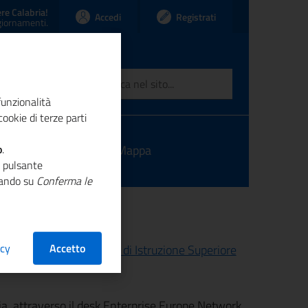
re Calabria!
Accedi
Registrati
ggiornamenti.
funzionalità
ookie di terze parti
o
ntatti
.
Link
Mappa
o pulsante
ccando su
Conferma le
acy
Accetto
erazione tra gli Istituti di Istruzione Superiore
, attraverso il desk Enterprise Europe Network