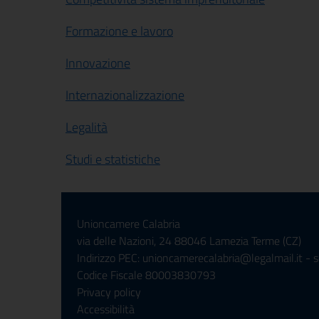
Formazione e lavoro
Innovazione
Internazionalizzazione
Legalità
Studi e statistiche
Unioncamere Calabria
via delle Nazioni, 24 88046 Lamezia Terme (CZ)
Indirizzo PEC: unioncamerecalabria@legalmail.it - 
Codice Fiscale 80003830793
Privacy policy
Accessibilità