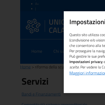
A+
|
A-
|
UNIONCAMERE
Impostazioni
Ripristina
CALABRIA
Questo sito utilizza coo
(condivisione e/o vision
che consentono alla terz
Home
Chi siamo
Per proseguire la naviga
EEN
Am
Può gestire le sue pre
Impostazioni privacy
e
Home
> riforma della scuola
scelte
. Per vedere la C
Maggiori informazio
Servizi
Bandi e Finanziamenti
Competitività sistema imprenditoriale