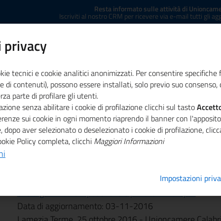
Resta informato sulle attività di Unioncame
Iscriviti al nostro CRM per ricevere via e-mail tutti gli a
 privacy
kie tecnici e cookie analitici anonimizzati. Per consentire specifiche 
e di contenuti), possono essere installati, solo previo suo consenso, c
a parte di profilare gli utenti.
zione senza abilitare i cookie di profilazione clicchi sul tasto
ministrazione trasparente
Concessione sale
Accett
Co
ferenze sui cookie in ogni momento riaprendo il banner con l'apposit
, dopo aver selezionato o deselezionato i cookie di profilazione, cli
ookie Policy completa, clicchi
Maggiori Informazioni
ni
riforma della scuola
Impostazioni priv
Partecipa anche tu alla "Consultazione europea sulla coop
e le organizzazioni pubbliche e private in Europa"
Data di aggiornamento: 03-11-2016
Lamezia Terme, 25 ottobre 2016 - Unioncamere Calabria