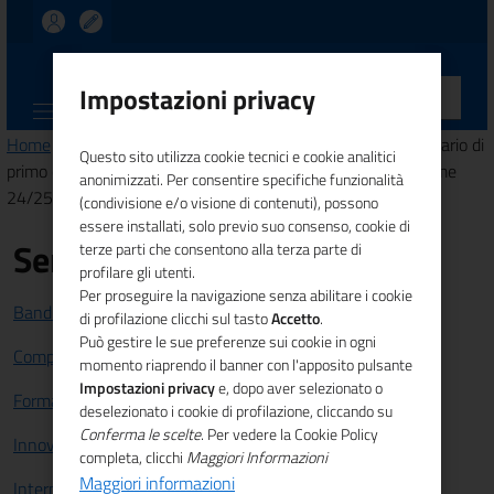
UNIONCAMERE
Impostazioni privacy
CALABRIA
Home
>
Comunicazione
>
News
> Piano Export-Sud. Seminario di
Questo sito utilizza cookie tecnici e cookie analitici
primo orientamento sui mercati internazionali, Lamezia Terme
anonimizzati. Per consentire specifiche funzionalità
24/25 marzo 2015
(condivisione e/o visione di contenuti), possono
essere installati, solo previo suo consenso, cookie di
Servizi
terze parti che consentono alla terza parte di
profilare gli utenti.
Per proseguire la navigazione senza abilitare i cookie
Bandi e Finanziamenti
di profilazione clicchi sul tasto
Accetto
.
Può gestire le sue preferenze sui cookie in ogni
Competitività sistema imprenditoriale
momento riaprendo il banner con l'apposito pulsante
Impostazioni privacy
e, dopo aver selezionato o
Formazione e lavoro
deselezionato i cookie di profilazione, cliccando su
Conferma le scelte
. Per vedere la Cookie Policy
Innovazione
completa, clicchi
Maggiori Informazioni
Maggiori informazioni
Internazionalizzazione