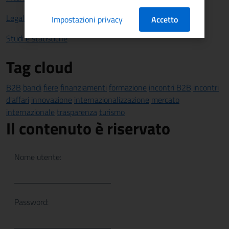
Legalità
Impostazioni privacy
Accetto
Studi e statistiche
Tag cloud
B2B
bandi
fiere
finanziamenti
formazione
incontri B2B
incontri
d'affari
innovazione
internazionalizzazione
mercato
internazionale
trasparenza
turismo
Il contenuto è riservato
Nome utente:
Password: