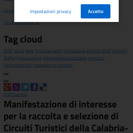
Legalità
Impostazioni privacy
Accetto
Studi e statistiche
Tag cloud
B2B
bandi
fiere
finanziamenti
formazione
incontri B2B
incontri
d'affari
innovazione
internazionalizzazione
mercato
internazionale
trasparenza
turismo
PDF
Stampa
Manifestazione di interesse
per la raccolta e selezione di
Circuiti Turistici della Calabria-