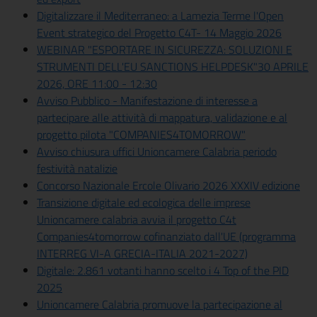
Digitalizzare il Mediterraneo: a Lamezia Terme l'Open
Event strategico del Progetto C4T- 14 Maggio 2026
WEBINAR "ESPORTARE IN SICUREZZA: SOLUZIONI E
STRUMENTI DELL'EU SANCTIONS HELPDESK"30 APRILE
2026, ORE 11:00 - 12:30
Avviso Pubblico - Manifestazione di interesse a
partecipare alle attività di mappatura, validazione e al
progetto pilota "COMPANIES4TOMORROW"
Avviso chiusura uffici Unioncamere Calabria periodo
festività natalizie
Concorso Nazionale Ercole Olivario 2026 XXXIV edizione
Transizione digitale ed ecologica delle imprese
Unioncamere calabria avvia il progetto C4t
Companies4tomorrow cofinanziato dall'UE (programma
INTERREG VI-A GRECIA-ITALIA 2021-2027)
Digitale: 2.861 votanti hanno scelto i 4 Top of the PID
2025
Unioncamere Calabria promuove la partecipazione al