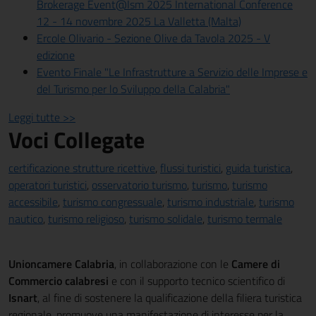
Brokerage Event@Ism 2025 International Conference
12 - 14 novembre 2025 La Valletta (Malta)
Ercole Olivario - Sezione Olive da Tavola 2025 - V
edizione
Evento Finale "Le Infrastrutture a Servizio delle Imprese e
del Turismo per lo Sviluppo della Calabria"
Leggi tutte >>
Voci Collegate
certificazione strutture ricettive
,
flussi turistici
,
guida turistica
,
operatori turistici
,
osservatorio turismo
,
turismo
,
turismo
accessibile
,
turismo congressuale
,
turismo industriale
,
turismo
nautico
,
turismo religioso
,
turismo solidale
,
turismo termale
Unioncamere Calabria
, in collaborazione con le
Camere di
Commercio calabresi
e con il supporto tecnico scientifico di
Isnart
, al fine di sostenere la qualificazione della filiera turistica
regionale, promuove una manifestazione di interesse per la