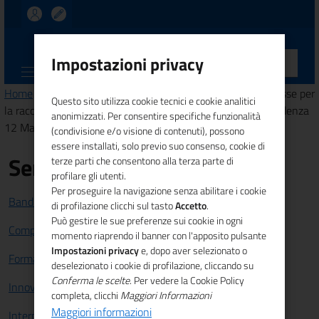
UNIONCAMERE
Impostazioni privacy
CALABRIA
Home
>
Comunicazione
>
News
> Manifestazione di interesse per
Questo sito utilizza cookie tecnici e cookie analitici
la raccolta e selezione di Circuiti Turistici della Calabria- scadenza
anonimizzati. Per consentire specifiche funzionalità
12 Marzo 2025
(condivisione e/o visione di contenuti), possono
essere installati, solo previo suo consenso, cookie di
Servizi
terze parti che consentono alla terza parte di
profilare gli utenti.
Per proseguire la navigazione senza abilitare i cookie
Bandi e Finanziamenti
di profilazione clicchi sul tasto
Accetto
.
Può gestire le sue preferenze sui cookie in ogni
Competitività sistema imprenditoriale
momento riaprendo il banner con l'apposito pulsante
Impostazioni privacy
e, dopo aver selezionato o
Formazione e lavoro
deselezionato i cookie di profilazione, cliccando su
Conferma le scelte
. Per vedere la Cookie Policy
Innovazione
completa, clicchi
Maggiori Informazioni
Maggiori informazioni
Internazionalizzazione