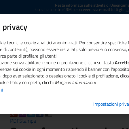
Resta informato sulle attività di Unioncame
Iscriviti al nostro CRM per ricevere via e-mail tutti gli a
 privacy
kie tecnici e cookie analitici anonimizzati. Per consentire specifiche 
e di contenuti), possono essere installati, solo previo suo consenso, c
a parte di profilare gli utenti.
zione senza abilitare i cookie di profilazione clicchi sul tasto
ministrazione trasparente
Concessione sale
Accett
Co
ferenze sui cookie in ogni momento riaprendo il banner con l'apposit
, dopo aver selezionato o deselezionato i cookie di profilazione, cli
o sui sottoprodotti per aziende con profilo produttori e utili
ookie Policy completa, clicchi
Maggiori Informazioni
ni
Impostazioni priv
PDF
Stampa