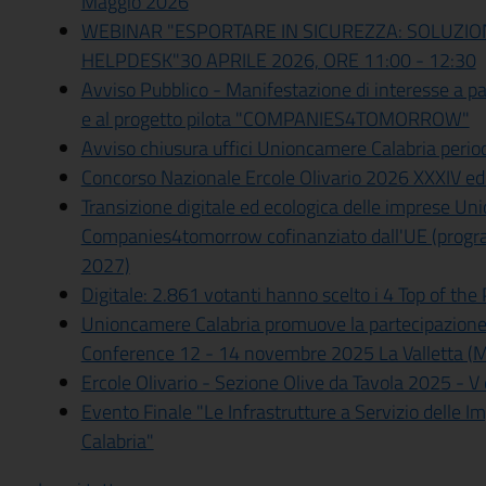
Maggio 2026
WEBINAR "ESPORTARE IN SICUREZZA: SOLUZIO
HELPDESK"30 APRILE 2026, ORE 11:00 - 12:30
Avviso Pubblico - Manifestazione di interesse a par
e al progetto pilota "COMPANIES4TOMORROW"
Avviso chiusura uffici Unioncamere Calabria periodo
Concorso Nazionale Ercole Olivario 2026 XXXIV ed
Transizione digitale ed ecologica delle imprese Un
Companies4tomorrow cofinanziato dall'UE (pro
2027)
Digitale: 2.861 votanti hanno scelto i 4 Top of th
Unioncamere Calabria promuove la partecipazion
Conference 12 - 14 novembre 2025 La Valletta (M
Ercole Olivario - Sezione Olive da Tavola 2025 - V
Evento Finale "Le Infrastrutture a Servizio delle Im
Calabria"