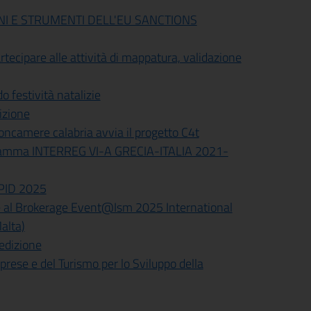
NI E STRUMENTI DELL'EU SANCTIONS
tecipare alle attività di mappatura, validazione
 festività natalizie
izione
ioncamere calabria avvia il progetto C4t
gramma INTERREG VI-A GRECIA-ITALIA 2021-
e PID 2025
e al Brokerage Event@Ism 2025 International
alta)
 edizione
prese e del Turismo per lo Sviluppo della