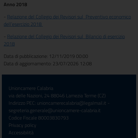
Anno 2018
-
Relazione del Collegio dei Revisori sul
Preventivo economico
dell’esercizio 2018
-
Relazione del Collegio dei Revisori sul Bilancio di esercizio
2018
Data di pubblicazione: 12/11/2019 00:00
Data di aggiornamento: 23/07/2026 12:08
Unioncamere Calabria
via delle Nazioni, 24 88046 Lamezia Terme (CZ)
Indirizzo PEC: unioncamerecalabria@legalmail.it -
segreteria.generale@unioncamere-calabria.it
Codice Fiscale 80003830793
Privacy policy
Accessibilità