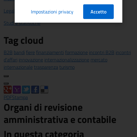
Legalità
Impostazioni privacy
Accetto
Studi e statistiche
Tag cloud
B2B
bandi
fiere
finanziamenti
formazione
incontri B2B
incontri
d'affari
innovazione
internazionalizzazione
mercato
internazionale
trasparenza
turismo
PDF
Stampa
Organi di revisione
amministrativa e contabile
In questa categoria