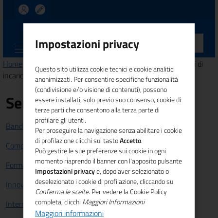
UNIONCAMERE
Impostazioni privacy
CALABRIA
Home
>
Amministrazione trasparente
>
Personale
> Titolari di
Questo sito utilizza cookie tecnici e cookie analitici
incarichi dirigenziali (dirigenti non generali)
anonimizzati. Per consentire specifiche funzionalità
(condivisione e/o visione di contenuti), possono
Servizi
essere installati, solo previo suo consenso, cookie di
terze parti che consentono alla terza parte di
profilare gli utenti.
Bandi e Finanziamenti
Per proseguire la navigazione senza abilitare i cookie
di profilazione clicchi sul tasto
Accetto
.
Competitività sistema imprenditoriale
Può gestire le sue preferenze sui cookie in ogni
momento riaprendo il banner con l'apposito pulsante
Formazione e lavoro
Impostazioni privacy
e, dopo aver selezionato o
deselezionato i cookie di profilazione, cliccando su
Innovazione
Conferma le scelte
. Per vedere la Cookie Policy
completa, clicchi
Maggiori Informazioni
Internazionalizzazione
Maggiori informazioni