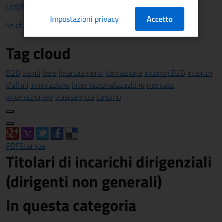
Legalità
Impostazioni privacy
Accetto
Studi e statistiche
Tag cloud
B2B
bandi
fiere
finanziamenti
formazione
incontri B2B
incontri
d'affari
innovazione
internazionalizzazione
mercato
internazionale
trasparenza
turismo
PDF
Stampa
Titolari di incarichi dirigenziali
(dirigenti non generali)
In questa categoria