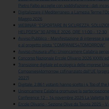
Pietro Falbo accoglie con soddisfazione i dati incor
Digitalizzare il Mediterraneo: a Lamezia Terme l'
Maggio 2026
WEBINAR "ESPORTARE IN SICUREZZA: SOLUZIO
HELPDESK"30 APRILE 2026, ORE 11:00 - 12:30
Avviso Pubblico - Manifestazione di interesse a par
e al progetto pilota "COMPANIES4TOMORROW"
Avviso chiusura uffici Unioncamere Calabria periodo
Concorso Nazionale Ercole Olivario 2026 XXXIV ed
Transizione digitale ed ecologica delle imprese Un
Companies4tomorrow cofinanziato dall'UE (pro
2027)
Digitale: 2.861 votanti hanno scelto i 4 Top of th
Unioncamere Calabria promuove la partecipazion
Conference 12 - 14 novembre 2025 La Valletta (M
Ercole Olivario - Sezione Olive da Tavola 2025 - V