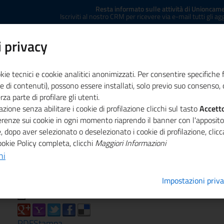
Resta informato sulle attività di Unioncame
Iscriviti al nostro CRM per ricevere via e-mail tutti gli a
 privacy
kie tecnici e cookie analitici anonimizzati. Per consentire specifiche 
e di contenuti), possono essere installati, solo previo suo consenso, c
a parte di profilare gli utenti.
zione senza abilitare i cookie di profilazione clicchi sul tasto
ministrazione trasparente
Concessione sale
Accett
Co
ferenze sui cookie in ogni momento riaprendo il banner con l'apposit
, dopo aver selezionato o deselezionato i cookie di profilazione, cli
RSO PER IMPRESE SULL? INNOVAZIONE DIGITALE PER RAGGI
ookie Policy completa, clicchi
Maggiori Informazioni
ni
 2014-2020
Impostazioni priv
PDF
Stampa