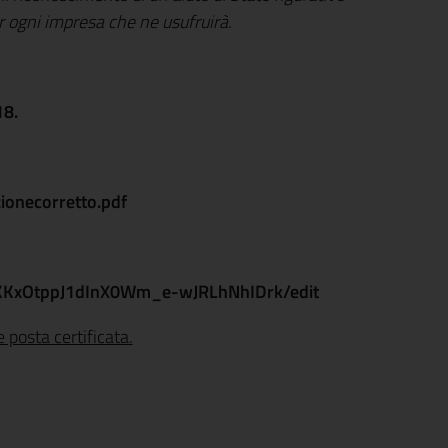
r ogni impresa che ne usufruirà.
18.
ionecorretto.pdf
UKKxOtppJ1dInX0Wm_e-wJRLhNhIDrk/edit
 posta certificata.