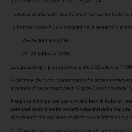
quarta rivoluzione industriale – Impresa 4.0.
Il corso si struttura in Fase Aula e Affiancamento person
La formazione in Aula si svolgerà nelle seguenti 4 giorn
·
25-26 gennaio 2018
·
21-22 febbraio 2018
La durata di ogni giornata è dalle ore 9,00 alle ore 17,00
Al termine del corso i partecipanti che avranno frequenta
attestato di partecipazione di “Digital Export Strategy” r
A seguito della partecipazione alla fase di Aula verra
personalizzato tramite esperti e docenti della Faculty
alle aziende che vorranno realizzare e valorizzare un prog
L’ affiancamento personalizzato prevede per le imprese i