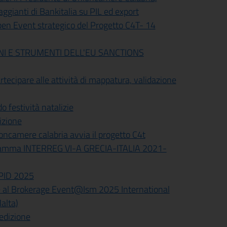
aggianti di Bankitalia su PIL ed export
Open Event strategico del Progetto C4T- 14
NI E STRUMENTI DELL'EU SANCTIONS
tecipare alle attività di mappatura, validazione
 festività natalizie
izione
ioncamere calabria avvia il progetto C4t
gramma INTERREG VI-A GRECIA-ITALIA 2021-
e PID 2025
e al Brokerage Event@Ism 2025 International
alta)
 edizione