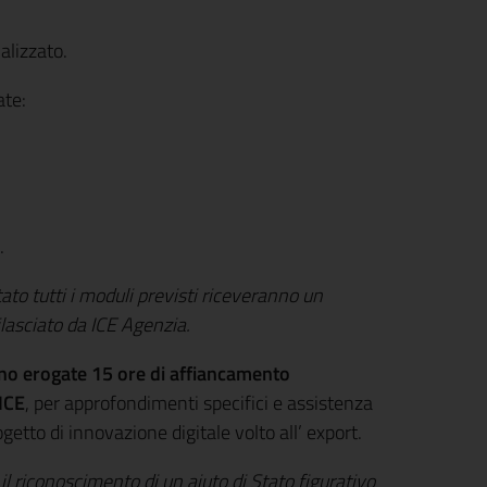
alizzato.
ate:
.
to tutti i moduli previsti riceveranno un
ilasciato da ICE Agenzia.
nno erogate 15 ore di affiancamento
 ICE
, per approfondimenti specifici e assistenza
etto di innovazione digitale volto all’ export.
l riconoscimento di un aiuto di Stato figurativo