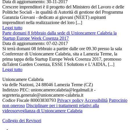
Data di aggiornamento: 30-11-2017
Crescere imprenditori è il progetto del Ministero del Lavoro e delle
Politiche Sociali - in qualità di Autorità di gestione del Programma
Garanzia Giovani - dedicato ai giovani (NEET) aspiranti
imprenditori nella realizzazione del loro [...]
Leggi tutto
Parte domani 8 febbraio dalla sede di Unioncamere Calabria la
Startup Europe Week Cosenza 2017
Data di aggiornamento: 07-02-2017
Si terrà domani 08 febbraio a partire dalle ore 09.30 presso la sala
Conferenze di Unioncamere Calabria, sita a Lamezia Terme, la
prima tappa della Startup Europe Week Cosenza 2017, promosso
daTalent Garden Cosenza, ESSE I Solutions e L’AIDIA, [...]
Leggi tutto
Unioncamere Calabria
via delle Nazioni, 24 88046 Lamezia Terme (CZ)
Indirizzo PEC: unioncamerecalabria@legalmail.it -
segreteria.generale@unioncamere-calabria.it
Codice Fiscale 80003830793
Privacy policy
Accessibilità
Patrocinio
non oneroso
Disciplinare per i trattamenti relativi alla
videosorveglianza di Unioncamere Calabria
Collegio dei Revisori