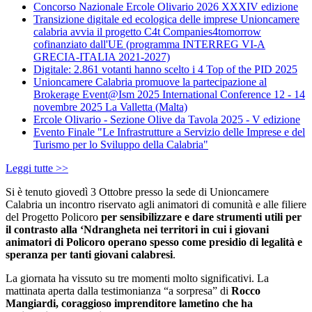
Concorso Nazionale Ercole Olivario 2026 XXXIV edizione
Transizione digitale ed ecologica delle imprese Unioncamere
calabria avvia il progetto C4t Companies4tomorrow
cofinanziato dall'UE (programma INTERREG VI-A
GRECIA-ITALIA 2021-2027)
Digitale: 2.861 votanti hanno scelto i 4 Top of the PID 2025
Unioncamere Calabria promuove la partecipazione al
Brokerage Event@Ism 2025 International Conference 12 - 14
novembre 2025 La Valletta (Malta)
Ercole Olivario - Sezione Olive da Tavola 2025 - V edizione
Evento Finale "Le Infrastrutture a Servizio delle Imprese e del
Turismo per lo Sviluppo della Calabria"
Leggi tutte >>
Si è tenuto giovedì 3 Ottobre presso la sede di Unioncamere
Calabria un incontro riservato agli animatori di comunità e alle filiere
del Progetto Policoro
per sensibilizzare e dare strumenti utili per
il contrasto alla ‘Ndrangheta nei territori in cui i giovani
animatori di Policoro operano spesso come presidio di legalità e
speranza per tanti giovani calabresi
.
La giornata ha vissuto su tre momenti molto significativi. La
mattinata aperta dalla testimonianza “a sorpresa” di
Rocco
Mangiardi, coraggioso imprenditore lametino che ha