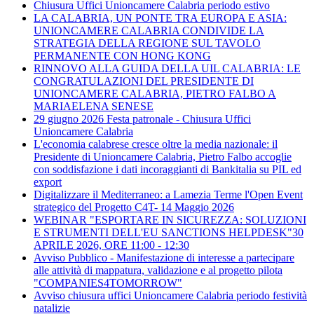
Chiusura Uffici Unioncamere Calabria periodo estivo
LA CALABRIA, UN PONTE TRA EUROPA E ASIA:
UNIONCAMERE CALABRIA CONDIVIDE LA
STRATEGIA DELLA REGIONE SUL TAVOLO
PERMANENTE CON HONG KONG
RINNOVO ALLA GUIDA DELLA UIL CALABRIA: LE
CONGRATULAZIONI DEL PRESIDENTE DI
UNIONCAMERE CALABRIA, PIETRO FALBO A
MARIAELENA SENESE
29 giugno 2026 Festa patronale - Chiusura Uffici
Unioncamere Calabria
L'economia calabrese cresce oltre la media nazionale: il
Presidente di Unioncamere Calabria, Pietro Falbo accoglie
con soddisfazione i dati incoraggianti di Bankitalia su PIL ed
export
Digitalizzare il Mediterraneo: a Lamezia Terme l'Open Event
strategico del Progetto C4T- 14 Maggio 2026
WEBINAR "ESPORTARE IN SICUREZZA: SOLUZIONI
E STRUMENTI DELL'EU SANCTIONS HELPDESK"30
APRILE 2026, ORE 11:00 - 12:30
Avviso Pubblico - Manifestazione di interesse a partecipare
alle attività di mappatura, validazione e al progetto pilota
"COMPANIES4TOMORROW"
Avviso chiusura uffici Unioncamere Calabria periodo festività
natalizie