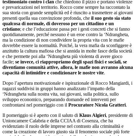
testimoniato contro i clan
che chiedono il pizzo e portano violenze
e prevaricazioni nel territorio. Rocco come sempre ha raccontato la
sua storia con grande semplicità ed è riuscito a trasmettere ai giovani
presenti quella sua convinzione profonda, che
il suo gesto sia stato
qualcosa di normale, di doveroso per un cittadino e un
cristiano
; e che l’educazione passa per i gesti concreti che si fanno
quotidianamente, perché nessuno è un eroe contro la ‘Ndrangheta,
ma la condizione di non condividere la propria vita con le mafie
dovrebbe essere la normalità. Poiché, la vera mafia da sconfiggere è
anzitutto la cultura mafiosa che si annida in molte fasce della società
e che permette poi alla ‘Ndrangheta più violenta di avere gioco
facile;
se invece, ci riappropriamo degli spazi fisici e sociali, se
diventiamo comunità attive, allora, le mafie non avranno alcuna
capacità di intimidire e condizionare le nostre vite
.
Dopo l’apertura motivazionale e ispirazionale di Rocco Mangiardi, i
ragazzi suddivisi in gruppi hanno analizzato l’impatto della
‘Ndrangheta sulla nostra vita, sui giovani, sulla politica, sullo
sviluppo economico, preparando domande ed interventi per
confrontarsi nel pomeriggio con il
Procuratore Nicola Gratteri
.
Il pomeriggio si è aperto con il saluto di
Klaus Algieri
, presidente di
Unioncamere Calabria e della CCIAA di Cosenza, che ha
evidenziato il ruolo delle imprese nel contrasto alla criminalità e
come la creazione di lavoro giusto sia il fenomeno sociale più forte