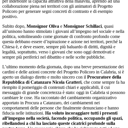
per indebolire la capacità attrattiva della malavita, aprendo ad una
collaborazione piena nei territori con gli animatori di Progetto
Policoro per generare segni concreti di contrasto e di esempio
positivo.
Subito dopo,
Monsignor Oliva
e
Monsignor Schillaci
, quasi
all’unisono hanno stimolato i giovani all’impegno nel sociale e nella
politica, sottolineando come giornate di confronto profondo come
questa debbano essere d’ispirazione e azione nei territori, perché la
Chiesa è, e deve essere, sempre più baluardo di diritti, dignità e
legalità, soprattutto, verso i giovani che sono oggi demotivati e
sempre più periferici nel dibattito e nelle scelte pubbliche.
L’ultimo momento della giornata, dopo una breve presentazione dei
cardini e delle azioni concrete del Progetto Policoro in Calabria, si è
aperto un dialogo diretto e molto sincero con il
Procuratore della
Repubblica di Catanzaro Nicola Gratteri
, che come sempre fa ha
riempito il pomeriggio di contenuti chiari e applicabili, il cui
messaggio di grande concretezza è stato: oggi in Calabria si possono
cambiare le cose. Ha raccontato del cambiamento organizzativo
apportato in Procura a Catanzaro, dei cambiamenti nei
comportamenti delle persone che finalmente denunciano e hanno
fiducia nelle istituzioni.
Ha voluto incoraggiare tutti i presenti
all’impegno nella società, facendo politica, occupando gli spazi,
ribellandosi a chi ha lasciato queste cicatrici profonde sulla