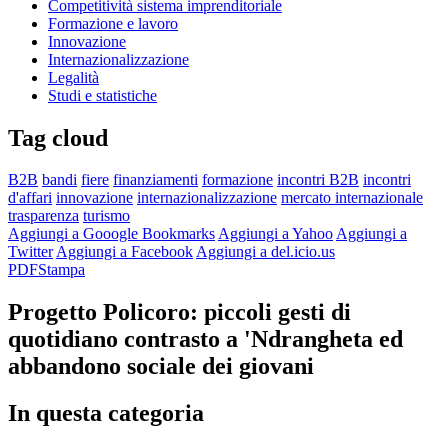
Competitività sistema imprenditoriale
Formazione e lavoro
Innovazione
Internazionalizzazione
Legalità
Studi e statistiche
Tag cloud
B2B
bandi
fiere
finanziamenti
formazione
incontri B2B
incontri
d'affari
innovazione
internazionalizzazione
mercato internazionale
trasparenza
turismo
Aggiungi a Gooogle Bookmarks
Aggiungi a Yahoo
Aggiungi a
Twitter
Aggiungi a Facebook
Aggiungi a del.icio.us
PDF
Stampa
Progetto Policoro: piccoli gesti di
quotidiano contrasto a 'Ndrangheta ed
abbandono sociale dei giovani
In questa categoria