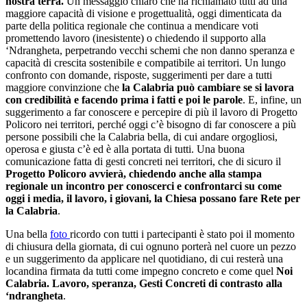
nostra terra.
Un messaggio chiaro che ha richiamato tutti ad una
maggiore capacità di visione e progettualità, oggi dimenticata da
parte della politica regionale che continua a mendicare voti
promettendo lavoro (inesistente) o chiedendo il supporto alla
‘Ndrangheta, perpetrando vecchi schemi che non danno speranza e
capacità di crescita sostenibile e compatibile ai territori. Un lungo
confronto con domande, risposte, suggerimenti per dare a tutti
maggiore convinzione che
la Calabria può cambiare se si lavora
con credibilità e facendo prima i fatti e poi le parole
. E, infine, un
suggerimento a far conoscere e percepire di più il lavoro di Progetto
Policoro nei territori, perché oggi c’è bisogno di far conoscere a più
persone possibili che la Calabria bella, di cui andare orgogliosi,
operosa e giusta c’è ed è alla portata di tutti. Una buona
comunicazione fatta di gesti concreti nei territori, che di sicuro il
Progetto Policoro avvierà, chiedendo anche alla stampa
regionale un incontro per conoscerci e confrontarci su come
oggi i media, il lavoro, i giovani, la Chiesa possano fare Rete per
la Calabria
.
Una bella
foto
ricordo con tutti i partecipanti è stato poi il momento
di chiusura della giornata, di cui ognuno porterà nel cuore un pezzo
e un suggerimento da applicare nel quotidiano, di cui resterà una
locandina firmata da tutti come impegno concreto e come quel
Noi
Calabria. Lavoro, speranza, Gesti Concreti di contrasto alla
‘ndrangheta
.