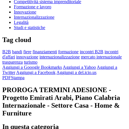
Competitività sistema imprenditoriale
Formazione e lavoro
Innovazione
Internazionalizzazione
Legalità
Studi e statistiche
Tag cloud
B2B
bandi
fiere
finanziamenti
formazione
incontri B2B
incontri
d'affari
innovazione
internazionalizzazione
mercato internazionale
trasparenza
turismo
Aggiungi a Gooogle Bookmarks
Aggiungi a Yahoo
Aggiungi a
Twitter
Aggiungi a Facebook
Aggiungi a del.icio.us
PDF
Stampa
PROROGA TERMINI ADESIONE -
Progetto Emirati Arabi, Piano Calabria
Internazionale - Settore Casa - Home &
Furniture
In questa categoria