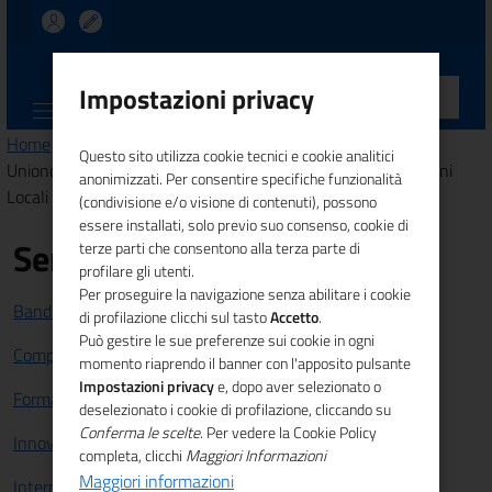
UNIONCAMERE
Impostazioni privacy
CALABRIA
Home
>
Comunicazione
>
News
> Regione Calabria e
Questo sito utilizza cookie tecnici e cookie analitici
Unioncamere Calabria: sottoscrizione protocollo d'intesa Piani
anonimizzati. Per consentire specifiche funzionalità
Locali per il Lavoro e l'Occupazione
(condivisione e/o visione di contenuti), possono
essere installati, solo previo suo consenso, cookie di
Servizi
terze parti che consentono alla terza parte di
profilare gli utenti.
Per proseguire la navigazione senza abilitare i cookie
Bandi e Finanziamenti
di profilazione clicchi sul tasto
Accetto
.
Può gestire le sue preferenze sui cookie in ogni
Competitività sistema imprenditoriale
momento riaprendo il banner con l'apposito pulsante
Impostazioni privacy
e, dopo aver selezionato o
Formazione e lavoro
deselezionato i cookie di profilazione, cliccando su
Conferma le scelte
. Per vedere la Cookie Policy
Innovazione
completa, clicchi
Maggiori Informazioni
Maggiori informazioni
Internazionalizzazione