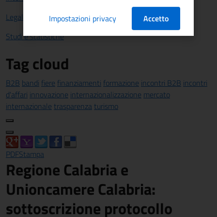
Legalità
Impostazioni privacy
Accetto
Studi e statistiche
Tag cloud
B2B
bandi
fiere
finanziamenti
formazione
incontri B2B
incontri
d'affari
innovazione
internazionalizzazione
mercato
internazionale
trasparenza
turismo
PDF
Stampa
Regione Calabria e
Unioncamere Calabria:
sottoscrizione protocollo