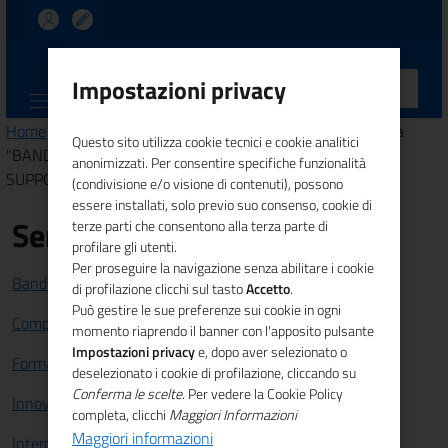
UNIONCAMERE
Impostazioni privacy
CALABRIA
Home
>
Comunicazione
>
News
> Pubblicazione graduatoria
Questo sito utilizza cookie tecnici e cookie analitici
"BANDO PER LA SELEZIONE DI IDEE INNOVATIVE E IL
anonimizzati. Per consentire specifiche funzionalità
SUPPORTO ALLO START UP DI IMPRESA"
(condivisione e/o visione di contenuti), possono
essere installati, solo previo suo consenso, cookie di
Servizi
terze parti che consentono alla terza parte di
profilare gli utenti.
Per proseguire la navigazione senza abilitare i cookie
Bandi e Finanziamenti
di profilazione clicchi sul tasto
Accetto
.
Può gestire le sue preferenze sui cookie in ogni
Competitività sistema imprenditoriale
momento riaprendo il banner con l'apposito pulsante
Impostazioni privacy
e, dopo aver selezionato o
Formazione e lavoro
deselezionato i cookie di profilazione, cliccando su
Conferma le scelte
. Per vedere la Cookie Policy
Innovazione
completa, clicchi
Maggiori Informazioni
Maggiori informazioni
Internazionalizzazione