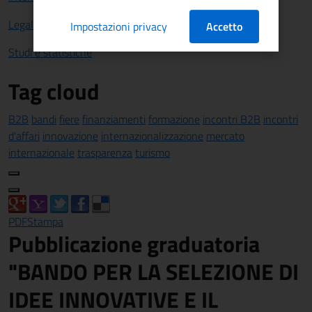
Legalità
Impostazioni privacy
Accetto
Studi e statistiche
Tag cloud
B2B
bandi
fiere
finanziamenti
formazione
incontri B2B
incontri
d'affari
innovazione
internazionalizzazione
mercato
internazionale
trasparenza
turismo
PDF
Stampa
Pubblicazione graduatoria
"BANDO PER LA SELEZIONE DI
IDEE INNOVATIVE E IL