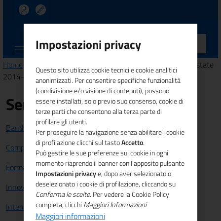
UNIONCAMERE
Impostazioni privacy
CALABRIA
Home
>
Comunicazione
>
News
> EIRE - Expo Italia Real Estate
Questo sito utilizza cookie tecnici e cookie analitici
2014- FieramilanoCity - 24/26 giugno 2014
anonimizzati. Per consentire specifiche funzionalità
(condivisione e/o visione di contenuti), possono
Servizi
essere installati, solo previo suo consenso, cookie di
terze parti che consentono alla terza parte di
profilare gli utenti.
Bandi e Finanziamenti
Per proseguire la navigazione senza abilitare i cookie
di profilazione clicchi sul tasto
Accetto
.
Competitività sistema imprenditoriale
Può gestire le sue preferenze sui cookie in ogni
momento riaprendo il banner con l'apposito pulsante
Formazione e lavoro
Impostazioni privacy
e, dopo aver selezionato o
deselezionato i cookie di profilazione, cliccando su
Innovazione
Conferma le scelte
. Per vedere la Cookie Policy
completa, clicchi
Maggiori Informazioni
Internazionalizzazione
Maggiori informazioni