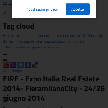
Legalità
Impostazioni privacy
Accetto
Studi e statistiche
Tag cloud
B2B
bandi
fiere
finanziamenti
formazione
incontri B2B
incontri
d'affari
innovazione
internazionalizzazione
mercato
internazionale
trasparenza
turismo
PDF
Stampa
EIRE - Expo Italia Real Estate
2014- FieramilanoCity - 24/26
giugno 2014