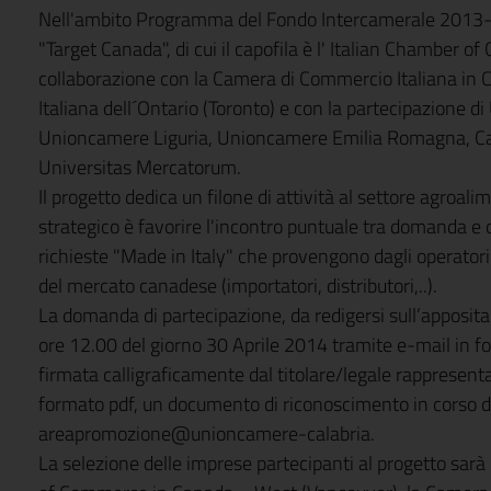
Nell'ambito Programma del Fondo Intercamerale 2013-20
"Target Canada", di cui il capofila è l' Italian Chamber
collaborazione con la Camera di Commercio Italiana in
Italiana dell´Ontario (Toronto) e con la partecipazione
Unioncamere Liguria, Unioncamere Emilia Romagna, Ca
Universitas Mercatorum.
Il progetto dedica un filone di attività al settore agroali
strategico è favorire l'incontro puntuale tra domanda e o
richieste "Made in Italy" che provengono dagli operatori
del mercato canadese (importatori, distributori,..).
La domanda di partecipazione, da redigersi sull’apposita
ore 12.00 del giorno
30 Aprile 2014
tramite e-mail in fo
firmata calligraficamente dal titolare/legale rappresenta
formato pdf, un documento di riconoscimento in corso di 
areapromozione@unioncamere-calabria.
La selezione delle imprese partecipanti al progetto sarà