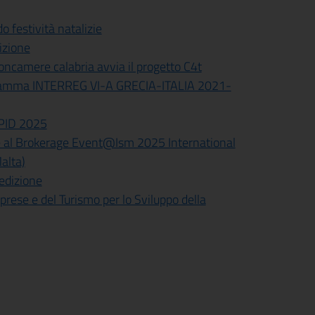
 festività natalizie
izione
ioncamere calabria avvia il progetto C4t
gramma INTERREG VI-A GRECIA-ITALIA 2021-
e PID 2025
e al Brokerage Event@Ism 2025 International
alta)
 edizione
prese e del Turismo per lo Sviluppo della