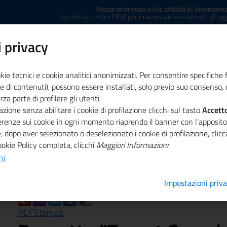
Resta informato sulle attività di Unioncame
Iscriviti al nostro CRM per ricevere via e-mail tutti gli a
 privacy
kie tecnici e cookie analitici anonimizzati. Per consentire specifiche 
e di contenuti), possono essere installati, solo previo suo consenso, c
a parte di profilare gli utenti.
zione senza abilitare i cookie di profilazione clicchi sul tasto
ministrazione trasparente
Concessione sale
Accett
Co
ferenze sui cookie in ogni momento riaprendo il banner con l'apposit
, dopo aver selezionato o deselezionato i cookie di profilazione, cli
get Canada"
ookie Policy completa, clicchi
Maggiori Informazioni
ni
Impostazioni priv
PDF
Stampa