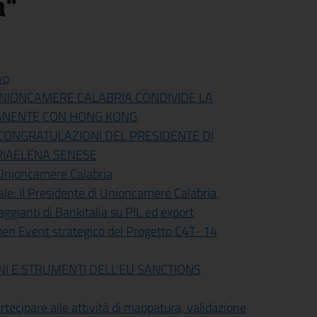
a"
vo
 UNIONCAMERE CALABRIA CONDIVIDE LA
MANENTE CON HONG KONG
 CONGRATULAZIONI DEL PRESIDENTE DI
RIAELENA SENESE
 Unioncamere Calabria
le: il Presidente di Unioncamere Calabria,
aggianti di Bankitalia su PIL ed export
Open Event strategico del Progetto C4T- 14
NI E STRUMENTI DELL'EU SANCTIONS
tecipare alle attività di mappatura, validazione