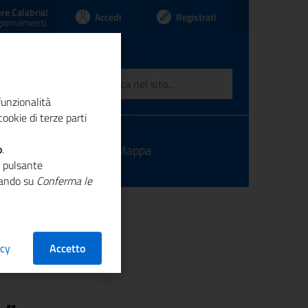
re Calabria!
Accedi
Registrati
ggiornamenti.
funzionalità
ookie di terze parti
o
ntatti
.
Link
Mappa
o pulsante
ccando su
Conferma le
acy
Accetto