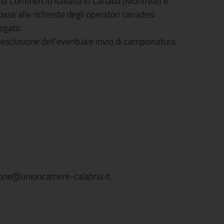
di Commercio Italiana in Canada (Montreal) e
ase alle richieste degli operatori canadesi
legato.
d esclusione dell'eventuale invio di campionatura
.
one@unioncamere-calabria.it
.