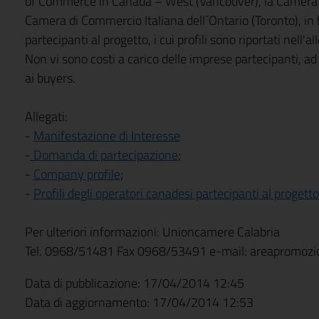
of Commerce in Canada – West (Vancouver), la Camera 
Camera di Commercio Italiana dell´Ontario (Toronto), in b
partecipanti al progetto, i cui profili sono riportati nell'al
Non vi sono costi a carico delle imprese partecipanti, a
ai buyers.
Allegati:
-
Manifestazione di Interesse
-
Domanda di partecipazione
;
-
Company profile
;
-
Profili degli operatori canadesi partecipanti al progetto
Per ulteriori informazioni: Unioncamere Calabria
Tel. 0968/51481 Fax 0968/53491 e-mail:
areapromozi
Data di pubblicazione: 17/04/2014 12:45
Data di aggiornamento: 17/04/2014 12:53