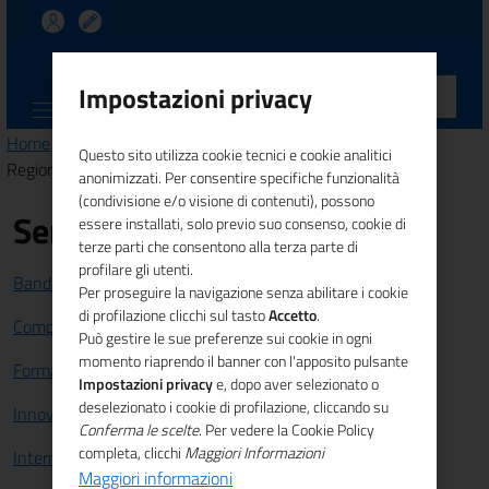
UNIONCAMERE
Impostazioni privacy
CALABRIA
Home
>
Comunicazione
>
News
> Accesso a internet nella
Questo sito utilizza cookie tecnici e cookie analitici
Regione Calabria
anonimizzati. Per consentire specifiche funzionalità
(condivisione e/o visione di contenuti), possono
Servizi
essere installati, solo previo suo consenso, cookie di
terze parti che consentono alla terza parte di
profilare gli utenti.
Bandi e Finanziamenti
Per proseguire la navigazione senza abilitare i cookie
di profilazione clicchi sul tasto
Accetto
.
Competitività sistema imprenditoriale
Può gestire le sue preferenze sui cookie in ogni
momento riaprendo il banner con l'apposito pulsante
Formazione e lavoro
Impostazioni privacy
e, dopo aver selezionato o
deselezionato i cookie di profilazione, cliccando su
Innovazione
Conferma le scelte
. Per vedere la Cookie Policy
completa, clicchi
Maggiori Informazioni
Internazionalizzazione
Maggiori informazioni