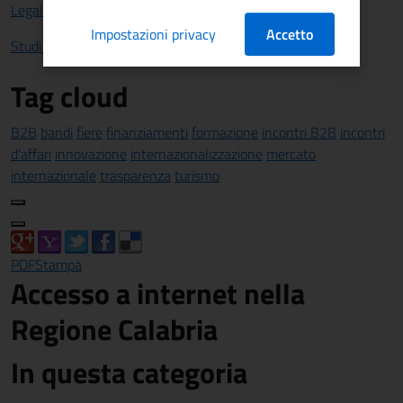
Legalità
Impostazioni privacy
Accetto
Studi e statistiche
Tag cloud
B2B
bandi
fiere
finanziamenti
formazione
incontri B2B
incontri
d'affari
innovazione
internazionalizzazione
mercato
internazionale
trasparenza
turismo
PDF
Stampa
Accesso a internet nella
Regione Calabria
In questa categoria