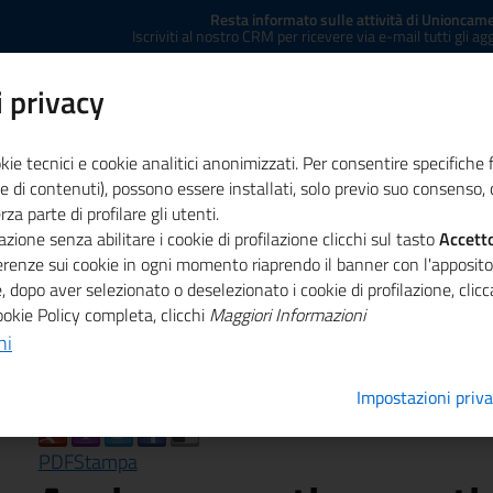
Resta informato sulle attività di Unioncame
Iscriviti al nostro CRM per ricevere via e-mail tutti gli a
 privacy
kie tecnici e cookie analitici anonimizzati. Per consentire specifiche 
e di contenuti), possono essere installati, solo previo suo consenso, c
a parte di profilare gli utenti.
zione senza abilitare i cookie di profilazione clicchi sul tasto
ministrazione trasparente
Concessione sale
Accett
Co
ferenze sui cookie in ogni momento riaprendo il banner con l'apposit
, dopo aver selezionato o deselezionato i cookie di profilazione, cli
menti normativi
ookie Policy completa, clicchi
Maggiori Informazioni
ni
Impostazioni priv
PDF
Stampa