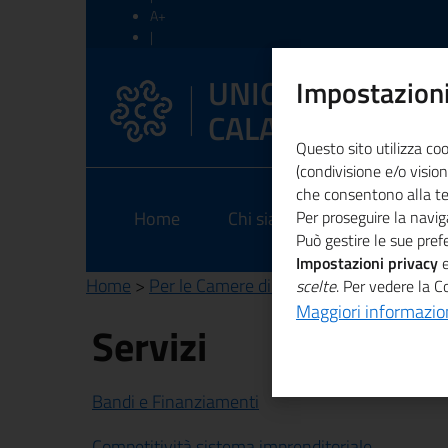
A+
|
A-
|
UNIONCAMERE
Impostazioni
Ripristina
CALABRIA
Questo sito utilizza coo
(condivisione e/o vision
che consentono alla terz
Home
Chi siamo
Per proseguire la naviga
EEN
Am
Può gestire le sue pre
Impostazioni privacy
e
Home
>
Per le Camere di Commercio
> Aggiorna
scelte
. Per vedere la C
Maggiori informazio
Servizi
Bandi e Finanziamenti
Competitività sistema imprenditoriale