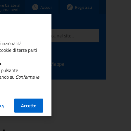
re Calabria!
Accedi
Registrati
ggiornamenti.
funzionalità
ookie di terze parti
o
ntatti
.
Link
Mappa
o pulsante
ccando su
Conferma le
acy
Accetto