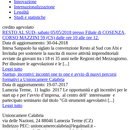
Innovazione
Internazionalizzazione
Legalità
Studi e statistiche
credito agevolato
RESTO AL SUD- sabato 05/05/2018 presso Filiale di COSENZA,
CORSO MAZZINI 59 (CS) dalle ore 10 alle ore 12.
Data di aggiornamento: 30-04-2018
Intesa Sanpaolo ha siglato la convenzione Resto al Sud con Abi e
Invitalia per sostenere la nascita di nuove attività imprenditoriali
avviate da giovani tra i 18 ei 35 anni nelle Regioni del Mezzogiorno.
Per illustrare le agevolazioni e le [...]
Leggi tutto
Startup, incentivi: incontri one to one e avvio di nuovi percorsi
formativi a Unioncamere Calabria
Data di aggiornamento: 19-07-2017
Lamezia Terme, 11 luglio 2017 Le opportunità e gli incentivi per le
start up e per l’avvio d’impresa, al centro dell’ interessante e
partecipato seminario dal titolo "Gli strumenti agevolativi [...]
Leggi tutto
Unioncamere Calabria
via delle Nazioni, 24 88046 Lamezia Terme (CZ)
Indirizzo PEC: unioncamerecalabria@legalmail.it -