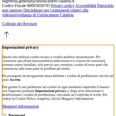
segreteria.generale@unioncamere-calabria.it
Codice Fiscale 80003830793
Privacy policy
Accessibilità
Patrocinio
non oneroso
Disciplinare per i trattamenti relativi alla
videosorveglianza di Unioncamere Calabria
Collegio dei Revisori
Impostazioni privacy
Questo sito utilizza cookie tecnici e cookie analitici anonimizzati. Per
consentire specifiche funzionalità (condivisione e/o visione di contenuti),
possono essere installati, solo previo suo consenso, cookie di terze parti che
consentono alla terza parte di profilare gli utenti.
Per proseguire la navigazione senza abilitare i cookie di profilazione clicchi sul
tasto
Accetto
.
Può gestire le sue preferenze sui cookie in ogni momento riaprendo il banner
con l'apposito pulsante
Impostazioni privacy
e, dopo aver selezionato o
deselezionato i cookie di profilazione, cliccando su
Conferma le scelte
. Per
vedere la Cookie Policy completa, clicchi
Maggiori Informazioni
Maggiori informazioni
Necessari