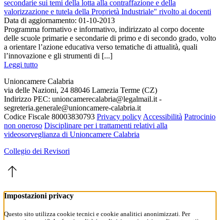
secondarie sui temi della lotta alla contraffazione e della
valorizzazione e tutela della Proprietà Industriale" rivolto ai docenti
Data di aggiornamento: 01-10-2013
Programma formativo e informativo, indirizzato al corpo docente
delle scuole primarie e secondarie di primo e di secondo grado, volto
a orientare l’azione educativa verso tematiche di attualità, quali
l’innovazione e gli strumenti di [...]
Leggi tutto
Unioncamere Calabria
via delle Nazioni, 24 88046 Lamezia Terme (CZ)
Indirizzo PEC: unioncamerecalabria@legalmail.it -
segreteria.generale@unioncamere-calabria.it
Codice Fiscale 80003830793
Privacy policy
Accessibilità
Patrocinio
non oneroso
Disciplinare per i trattamenti relativi alla
videosorveglianza di Unioncamere Calabria
Collegio dei Revisori
Impostazioni privacy
Questo sito utilizza cookie tecnici e cookie analitici anonimizzati. Per