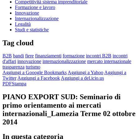
Competitività sistema imprenditoriale
Formazione e lavoro
Innovazione
Internazionalizzazione
Legalità
Studi e statistiche
Tag cloud
B2B
bandi
fiere
finanziamenti
formazione
incontri B2B
incontri
d'affari
innovazione
internazionalizzazione
mercato internazionale
trasparenza
turismo
Aggiungi a Gooogle Bookmarks
Aggiungi a Yahoo
Aggiungi a
Twitter
Aggiungi a Facebook
Aggiungi a del.icio.us
PDF
Stampa
PIANO EXPORT SUD: Seminario di
primo orientamento ai mercati
internazionali_Lamezia Terme 02 ottobre
2014
In questa categoria