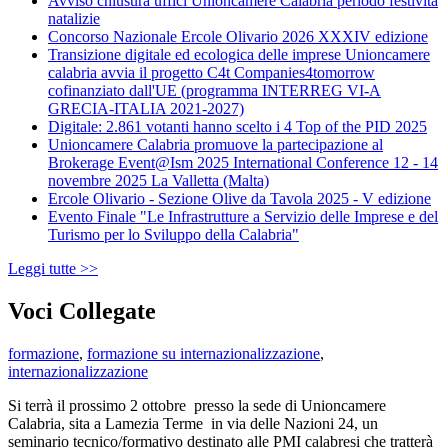
Avviso chiusura uffici Unioncamere Calabria periodo festività
natalizie
Concorso Nazionale Ercole Olivario 2026 XXXIV edizione
Transizione digitale ed ecologica delle imprese Unioncamere
calabria avvia il progetto C4t Companies4tomorrow
cofinanziato dall'UE (programma INTERREG VI-A
GRECIA-ITALIA 2021-2027)
Digitale: 2.861 votanti hanno scelto i 4 Top of the PID 2025
Unioncamere Calabria promuove la partecipazione al
Brokerage Event@Ism 2025 International Conference 12 - 14
novembre 2025 La Valletta (Malta)
Ercole Olivario - Sezione Olive da Tavola 2025 - V edizione
Evento Finale "Le Infrastrutture a Servizio delle Imprese e del
Turismo per lo Sviluppo della Calabria"
Leggi tutte >>
Voci Collegate
formazione
,
formazione su internazionalizzazione
,
internazionalizzazione
Si terrà il prossimo 2 ottobre presso la sede di Unioncamere
Calabria, sita a Lamezia Terme in via delle Nazioni 24, un
seminario tecnico/formativo destinato alle PMI calabresi che tratterà