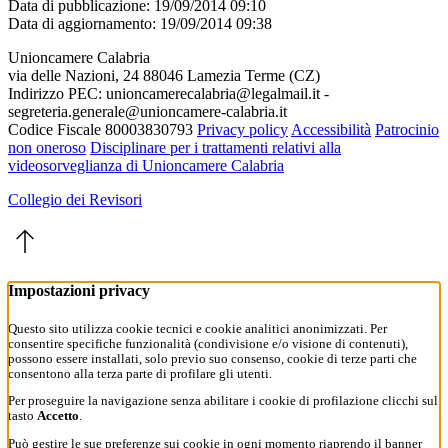
Data di pubblicazione: 19/09/2014 09:10
Data di aggiornamento: 19/09/2014 09:38
Unioncamere Calabria
via delle Nazioni, 24 88046 Lamezia Terme (CZ)
Indirizzo PEC: unioncamerecalabria@legalmail.it -
segreteria.generale@unioncamere-calabria.it
Codice Fiscale 80003830793
Privacy policy
Accessibilità
Patrocinio
non oneroso
Disciplinare per i trattamenti relativi alla
videosorveglianza di Unioncamere Calabria
Collegio dei Revisori
Impostazioni privacy
Questo sito utilizza cookie tecnici e cookie analitici anonimizzati. Per
consentire specifiche funzionalità (condivisione e/o visione di contenuti),
possono essere installati, solo previo suo consenso, cookie di terze parti che
consentono alla terza parte di profilare gli utenti.
Per proseguire la navigazione senza abilitare i cookie di profilazione clicchi sul
tasto
Accetto
.
Può gestire le sue preferenze sui cookie in ogni momento riaprendo il banner