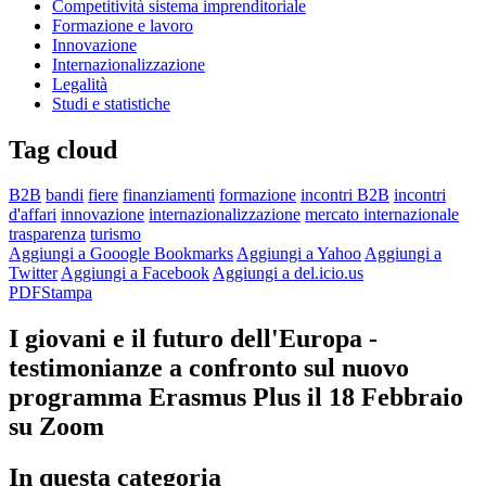
Competitività sistema imprenditoriale
Formazione e lavoro
Innovazione
Internazionalizzazione
Legalità
Studi e statistiche
Tag cloud
B2B
bandi
fiere
finanziamenti
formazione
incontri B2B
incontri
d'affari
innovazione
internazionalizzazione
mercato internazionale
trasparenza
turismo
Aggiungi a Gooogle Bookmarks
Aggiungi a Yahoo
Aggiungi a
Twitter
Aggiungi a Facebook
Aggiungi a del.icio.us
PDF
Stampa
I giovani e il futuro dell'Europa -
testimonianze a confronto sul nuovo
programma Erasmus Plus il 18 Febbraio
su Zoom
In questa categoria