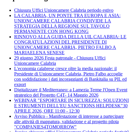
Chiusura Uffici Unioncamere Calabria periodo estivo
LA CALABRIA, UN PONTE TRA EUROPA E ASIA:
UNIONCAMERE CALABRIA CONDIVIDE LA
STRATEGIA DELLA REGIONE SUL TAVOLO
PERMANENTE CON HONG KONG
RINNOVO ALLA GUIDA DELLA UIL CALABRIA: LE
CONGRATULAZIONI DEL PRESIDENTE DI
UNIONCAMERE CALABRIA, PIETRO FALBO A
MARIAELENA SENESE
29 giugno 2026 Festa patronale - Chiusura Uffici
Unioncamere Calabria
L'economia calabrese cresce oltre la media nazionale: il
Presidente di Unioncamere Calabria, Pietro Falbo accoglie
con soddisfazione i dati incoraggianti di Bankitalia su PIL ed
export
Digitalizzare il Mediterraneo: a Lamezia Terme l'Open Event
strategico del Progetto C4T- 14 Maggio 2026
WEBINAR "ESPORTARE IN SICUREZZA: SOLUZIONI
E STRUMENTI DELL'EU SANCTIONS HELPDESK"30
APRILE 2026, ORE 11:00 - 12:30
Avviso Pubblico - Manifestazione di interesse a partecipare
alle attività di mappatura, validazione e al progetto pilota
"COMPANIES4TOMORROW"