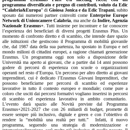
programma diversificato e pregno di contributi, voluto da Edic
“Calabria&Europa
” di
Gioiosa Jonica e da Edic Trapani
, subito
sposato dai numerosi partner coinvolti come
Enterprise Europe
Network di Unioncamere Calabria
, ma anche da
Indire, Agenzia
Nazionale Erasmus+
. Tutti insieme per incontrare e far conoscere
l’esperienza dei beneficiari di diversi progetti Erasmus Plus. Un
momento di confronto diretto e di scambio, che intende dare spazio
alle istituzioni che gestiscono il Programma di mobilità giovanile
che, dal 1987 data della sua partenza, ha spostato in Europa e nel
mondo milioni di cittadini europei, a ragione chiamati generazione
Erasmus. Un programma oggi non solo a disposizione delle
Università ma aperto ai giovani, che a partire dai 14 anni possono
godere di percorsi di esperienza con scuole o organizzazioni
operanti nel resto d’Europa. Un percorso per altro diretto ai giovani
imprenditori, cui è dedicato l’Erasmus Giovani Imprenditori, che
possono beneficiarne per percorsi di scambio ed esperienze
lavorative in tutto il contesto europeo e mondiale; come pure a
coloro che usciti dai percorsi formativi vogliano inserirsi in percorsi
di scambio ed esperienza lavorativa in ambito comunitario.
L’evento darà spazio alle Novità previste dal Programma
Erasmus+2021-2027 che con 26 miliardi di budget, promette di
essere sempre più inclusivo, digitale e green e con l’obiettivo di
rendere la “mobilità una realtà per tutti.” Infatti, il nuovo
programma, seguendo una strategia di modernizzazione e