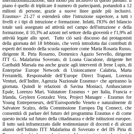
internazionalizzazione, sarà molto più inclusivo di quello passato. Il
piano è quello di triplicare il numero di partecipanti, portandoli a 12
milioni di persone, grazie a nuove linee guide più inclusivi.
Erasmus+ 21-27 si estenderà oltre l'istruzione superiore, a tutti i
livelli e i tipi di istruzione e formazione. Infatti, l'83% del bilancio
totale sarà assegnato ad attività nel campo dell'istruzione e della
formazione, il 10,3% ad azioni nel settore della gioventù e l'1,9% ad
attività legate allo sport. Tutto ciò sarà discusso dai protagonisti
della giornata del 18 febbraio, che verrà introdotta dai contributi di
esperti del mondo della scuola superiore come Maria Rosaria Russo,
dirigente R. Piria Rosarno, Domenico Agazio Servello, dirigente
ITT G. Malafarina Soverato, di Loana Giacalone, dirigente Itet
Garibaldi Marsala ma anche grazie agli interventi di Irene Lupis, di
Enterprise Europe Network di Unioncamere Calabria, Marta
Ferrantelli, Responsabile dell’Europe Direct Trapani, Lorenza
Venturi, dell’Indire, Agenzia Nazionale Erasmus+ che apriranno la
giornata. Quindi le relazioni di Savina Moniaci, Ambasciatore
Epale, Lorenzo Mari, Valutatore Erasmus + per Italia, Francia e
Irlanda, Geyleen Gonzalez Vera, Project Manager - Erasmus for
Young Entrepreneurs, dell’Eurosportello Veneto e naturalmente di
Salvatore Scalzo, della Commissione Europea Dg Connect, che
consentirà di parlare del futuro del programma Erasmus e di come
questo incida sul futuro della cittadinanza e delle istituzioni europee.
Il tutto sarà inframezzato dalle testimonianze di docenti e di alcuni
alunni dell’Istituto ITT Malafarina di Soverato e del IIS Piria di