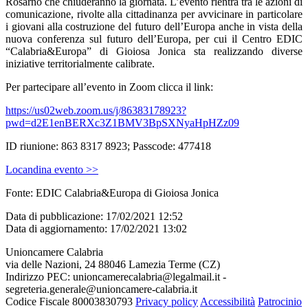
Rosarno che chiuderanno la giornata. L’evento rientra tra le azioni di
comunicazione, rivolte alla cittadinanza per avvicinare in particolare
i giovani alla costruzione del futuro dell’Europa anche in vista della
nuova conferenza sul futuro dell’Europa, per cui il Centro EDIC
“Calabria&Europa” di Gioiosa Jonica sta realizzando diverse
iniziative territorialmente calibrate.
Per partecipare all’evento in Zoom clicca il link:
https://us02web.zoom.us/j/86383178923?
pwd=d2E1enBERXc3Z1BMV3BpSXNyaHpHZz09
ID riunione: 863 8317 8923; Passcode: 477418
Locandina evento >>
Fonte: EDIC Calabria&Europa di Gioiosa Jonica
Data di pubblicazione: 17/02/2021 12:52
Data di aggiornamento: 17/02/2021 13:02
Unioncamere Calabria
via delle Nazioni, 24 88046 Lamezia Terme (CZ)
Indirizzo PEC: unioncamerecalabria@legalmail.it -
segreteria.generale@unioncamere-calabria.it
Codice Fiscale 80003830793
Privacy policy
Accessibilità
Patrocinio