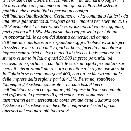
territoriale delle Camere di commercio – ha dichiarato Algieri - e
da uno stretto collegamento con tutti gli altri attori del sistema
pubblico che a vario titolo operano nel campo
dell’internazionalizzazione.
Certamente - ha continuato Algieri - da
una breve panoramica sull’export della Calabria nel Triennio 2016-
2018 evidente è l’incidenza delle esportazioni sul valore aggiunto,
pari appena all’1,5%. Ma questo dato rappresenta per tutti noi
un’opportunità: le azioni del sistema camerale nel campo
dell’internazionalizzazione rispondono oggi all’obiettivo strategico
di sostenere la crescita dell’export italiano, facendo aumentare le
imprese esportatrici e i loro mercati di sbocco. Unioncamere ha
stimato ci siano in Italia quasi 50.000 imprese potenziali od
occasionali esportatrici, con tutte le carte in regola per andare sui
mercati internazionali ma ancora non attrezzate a fare questo salto.
In Calabria se ne contano quasi 400, con un’incidenza sul totale
delle imprese della regione pari al 4,1%.
Pertanto, sottolineo
l’impegno del sistema camerale - ha concluso Algieri -
nell’individuare e accompagnare più imprese italiane nel mondo,
nel rafforzare la presenza di quei settori tradizionalmente
identificativi dell’interscambio commerciale della Calabria con
l’Estero e nel sostenere anche tutte le imprese e le start up che
operano nei comparti più innovativi.”