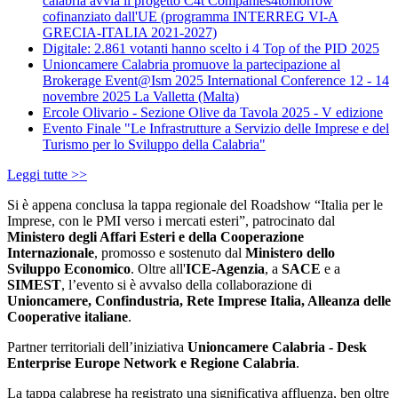
calabria avvia il progetto C4t Companies4tomorrow
cofinanziato dall'UE (programma INTERREG VI-A
GRECIA-ITALIA 2021-2027)
Digitale: 2.861 votanti hanno scelto i 4 Top of the PID 2025
Unioncamere Calabria promuove la partecipazione al
Brokerage Event@Ism 2025 International Conference 12 - 14
novembre 2025 La Valletta (Malta)
Ercole Olivario - Sezione Olive da Tavola 2025 - V edizione
Evento Finale "Le Infrastrutture a Servizio delle Imprese e del
Turismo per lo Sviluppo della Calabria"
Leggi tutte >>
Si è appena conclusa la tappa regionale del Roadshow “Italia per le
Imprese, con le PMI verso i mercati esteri”, patrocinato dal
Ministero degli Affari Esteri e della Cooperazione
Internazionale
, promosso e sostenuto dal
Ministero dello
Sviluppo Economico
. Oltre all'
ICE-Agenzia
, a
SACE
e a
SIMEST
, l’evento si è avvalso della collaborazione di
Unioncamere, Confindustria, Rete Imprese Italia, Alleanza delle
Cooperative italiane
.
Partner territoriali dell’iniziativa
Unioncamere Calabria - Desk
Enterprise Europe Network e Regione Calabria
.
La tappa calabrese ha registrato una significativa affluenza, ben oltre