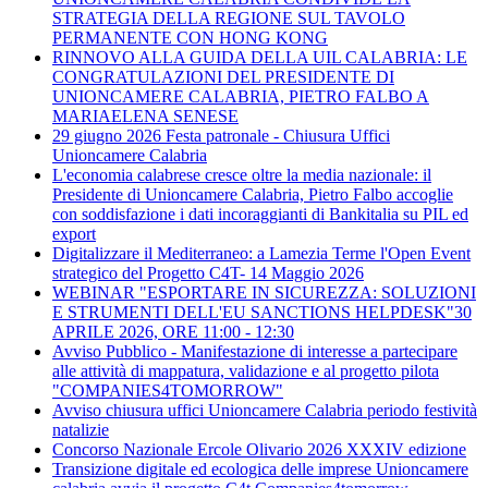
STRATEGIA DELLA REGIONE SUL TAVOLO
PERMANENTE CON HONG KONG
RINNOVO ALLA GUIDA DELLA UIL CALABRIA: LE
CONGRATULAZIONI DEL PRESIDENTE DI
UNIONCAMERE CALABRIA, PIETRO FALBO A
MARIAELENA SENESE
29 giugno 2026 Festa patronale - Chiusura Uffici
Unioncamere Calabria
L'economia calabrese cresce oltre la media nazionale: il
Presidente di Unioncamere Calabria, Pietro Falbo accoglie
con soddisfazione i dati incoraggianti di Bankitalia su PIL ed
export
Digitalizzare il Mediterraneo: a Lamezia Terme l'Open Event
strategico del Progetto C4T- 14 Maggio 2026
WEBINAR "ESPORTARE IN SICUREZZA: SOLUZIONI
E STRUMENTI DELL'EU SANCTIONS HELPDESK"30
APRILE 2026, ORE 11:00 - 12:30
Avviso Pubblico - Manifestazione di interesse a partecipare
alle attività di mappatura, validazione e al progetto pilota
"COMPANIES4TOMORROW"
Avviso chiusura uffici Unioncamere Calabria periodo festività
natalizie
Concorso Nazionale Ercole Olivario 2026 XXXIV edizione
Transizione digitale ed ecologica delle imprese Unioncamere