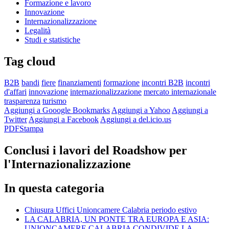
Formazione e lavoro
Innovazione
Internazionalizzazione
Legalità
Studi e statistiche
Tag cloud
B2B
bandi
fiere
finanziamenti
formazione
incontri B2B
incontri
d'affari
innovazione
internazionalizzazione
mercato internazionale
trasparenza
turismo
Aggiungi a Gooogle Bookmarks
Aggiungi a Yahoo
Aggiungi a
Twitter
Aggiungi a Facebook
Aggiungi a del.icio.us
PDF
Stampa
Conclusi i lavori del Roadshow per
l'Internazionalizzazione
In questa categoria
Chiusura Uffici Unioncamere Calabria periodo estivo
LA CALABRIA, UN PONTE TRA EUROPA E ASIA:
UNIONCAMERE CALABRIA CONDIVIDE LA