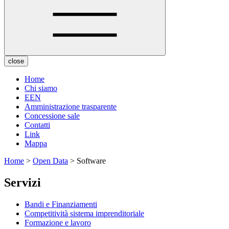
close
Home
Chi siamo
EEN
Amministrazione trasparente
Concessione sale
Contatti
Link
Mappa
Home
>
Open Data
> Software
Servizi
Bandi e Finanziamenti
Competitività sistema imprenditoriale
Formazione e lavoro