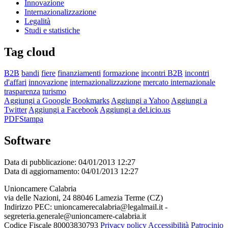
Innovazione
Internazionalizzazione
Legalità
Studi e statistiche
Tag cloud
B2B
bandi
fiere
finanziamenti
formazione
incontri B2B
incontri
d'affari
innovazione
internazionalizzazione
mercato internazionale
trasparenza
turismo
Aggiungi a Gooogle Bookmarks
Aggiungi a Yahoo
Aggiungi a
Twitter
Aggiungi a Facebook
Aggiungi a del.icio.us
PDF
Stampa
Software
Data di pubblicazione: 04/01/2013 12:27
Data di aggiornamento: 04/01/2013 12:27
Unioncamere Calabria
via delle Nazioni, 24 88046 Lamezia Terme (CZ)
Indirizzo PEC: unioncamerecalabria@legalmail.it -
segreteria.generale@unioncamere-calabria.it
Codice Fiscale 80003830793
Privacy policy
Accessibilità
Patrocinio