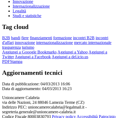
Innovazione
Internazionalizzazione
Legalità
Studi e statistiche
Tag cloud
B2B
bandi
fiere
finanziamenti
formazione
incontri B2B
incontri
d'affari
innovazione
internazionalizzazione
mercato internazionale
trasparenza
turismo
Aggiungi a Gooogle Bookmarks
Aggiungi a Yahoo
Aggiungi a
Twitter
Aggiungi a Facebook
Aggiungi a del.icio.us
PDF
Stampa
Aggiornamenti tecnici
Data di pubblicazione: 04/03/2013 16:06
Data di aggiornamento: 04/03/2013 16:23
Unioncamere Calabria
via delle Nazioni, 24 88046 Lamezia Terme (CZ)
Indirizzo PEC: unioncamerecalabria@legalmail.it -
segreteria.generale@unioncamere-calabria.it
Codice Fiscale 80003830793
Privacy policy
Accessibilità
Patrocinio