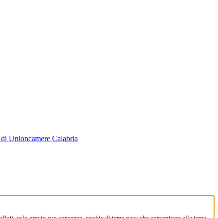
za di Unioncamere Calabria
allati, solo previo suo consenso, cookie di terze parti che consentono alla terza