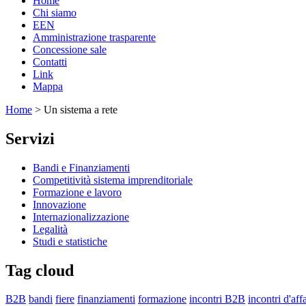
Home
Chi siamo
EEN
Amministrazione trasparente
Concessione sale
Contatti
Link
Mappa
Home
> Un sistema a rete
Servizi
Bandi e Finanziamenti
Competitività sistema imprenditoriale
Formazione e lavoro
Innovazione
Internazionalizzazione
Legalità
Studi e statistiche
Tag cloud
B2B
bandi
fiere
finanziamenti
formazione
incontri B2B
incontri d'affa