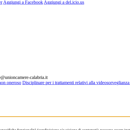
er
Aggiungi a Facebook
Aggiungi a del.icio.us
le@unioncamere-calabria.it
non oneroso
Disciplinare per i trattamenti relativi alla videosorveglian
 specifiche funzionalità (condivisione e/o visione di contenuti), possono essere inst