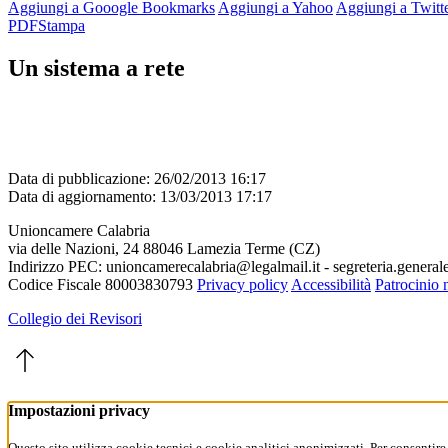
Aggiungi a Gooogle Bookmarks
Aggiungi a Yahoo
Aggiungi a Twitt
PDF
Stampa
Un sistema a rete
Data di pubblicazione: 26/02/2013 16:17
Data di aggiornamento: 13/03/2013 17:17
Unioncamere Calabria
via delle Nazioni, 24 88046 Lamezia Terme (CZ)
Indirizzo PEC: unioncamerecalabria@legalmail.it - segreteria.genera
Codice Fiscale 80003830793
Privacy policy
Accessibilità
Patrocinio 
Collegio dei Revisori
Impostazioni privacy
Questo sito utilizza cookie tecnici e cookie analitici anonimizzati. Per consentire