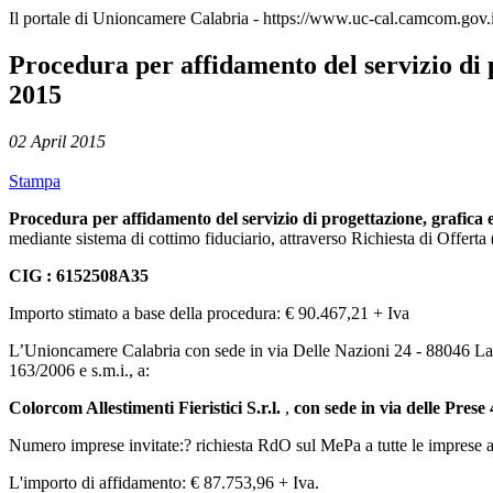
Il portale di Unioncamere Calabria - https://www.uc-cal.camcom.gov.i
Procedura per affidamento del servizio di pr
2015
02 April 2015
Stampa
Procedura per affidamento del servizio di progettazione, grafica e 
mediante sistema di cottimo fiduciario, attraverso Richiesta di Off
CIG :
6152508A35
Importo stimato a base della procedura: € 90.467,21 + Iva
L’Unioncamere Calabria con sede in via Delle Nazioni 24 - 88046 L
163/2006 e s.m.i., a:
Colorcom Allestimenti Fieristici S.r.l.
,
con sede in via delle Prese
Numero imprese invitate:? richiesta RdO sul MePa a tutte le imprese 
L'importo di affidamento: € 87.753,96 + Iva.