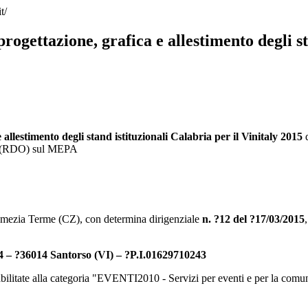
t/
ogettazione, grafica e allestimento degli st
allestimento degli stand istituzionali Calabria per il Vinitaly 2015
erta (RDO) sul MEPA
amezia Terme (CZ), con determina dirigenziale
n.
?
12 del
?
17/03/2015
4
–
?
36014
Santorso (VI) –
?P.I.
01629710243
abilitate alla categoria "EVENTI2010 - Servizi per eventi e per la comu