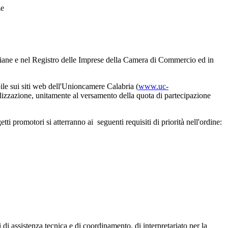
ze
artigiane e nel Registro delle Imprese della Camera di Commercio ed in
bile sui siti web dell'Unioncamere Calabria (
www.uc-
lizzazione, unitamente al versamento della quota di partecipazione
ti promotori si atterranno ai seguenti requisiti di priorità nell'ordine:
 di assistenza tecnica e di coordinamento, di interpretariato per la