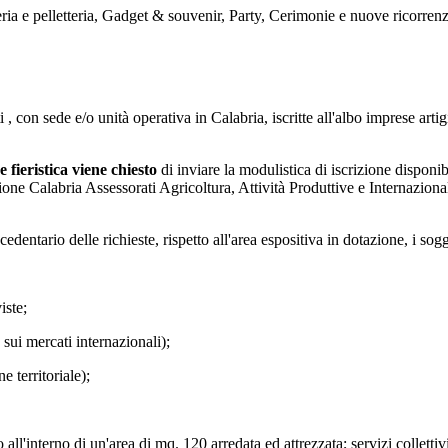
eria e pelletteria, Gadget & souvenir, Party, Cerimonie e nuove ricorren
tti , con sede e/o unità operativa in Calabria, iscritte all'albo imprese 
 fieristica viene chiesto
di inviare la modulistica di iscrizione disponi
one Calabria Assessorati Agricoltura, Attività Produttive e Internaziona
ntario delle richieste, rispetto all'area espositiva in dotazione, i sogget
iste;
 sui mercati internazionali);
e territoriale);
ll'interno di un'area di mq. 120 arredata ed attrezzata; servizi collettivi