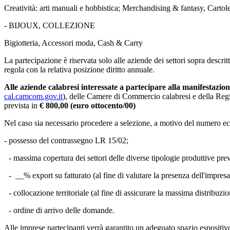
Creatività: arti manuali e hobbistica; Merchandising & fantasy, Cartol
- BIJOUX, COLLEZIONE
Bigiotteria, Accessori moda, Cash & Carry
La partecipazione è riservata solo alle aziende dei settori sopra descri
regola con la relativa posizione diritto annuale.
Alle aziende calabresi interessate a partecipare alla manifestazione
cal.camcom.gov.it
), delle Camere di Commercio calabresi e della Regi
prevista in
€ 800,00 (euro ottocento/00)
Nel caso sia necessario procedere a selezione, a motivo del numero eccede
- possesso del contrassegno LR 15/02;
- massima copertura dei settori delle diverse tipologie produttive prev
- __% export su fatturato (al fine di valutare la presenza dell'impresa
- collocazione territoriale (al fine di assicurare la massima distribuzion
- ordine di arrivo delle domande.
Alle imprese partecipanti verrà garantito un adeguato spazio espositivo a