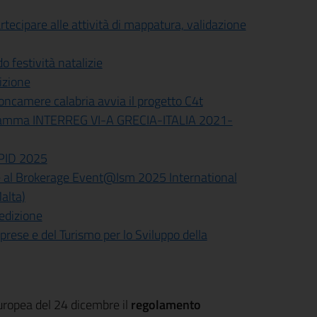
tecipare alle attività di mappatura, validazione
 festività natalizie
izione
ioncamere calabria avvia il progetto C4t
gramma INTERREG VI-A GRECIA-ITALIA 2021-
e PID 2025
e al Brokerage Event@Ism 2025 International
alta)
 edizione
prese e del Turismo per lo Sviluppo della
europea del 24 dicembre il
regolamento