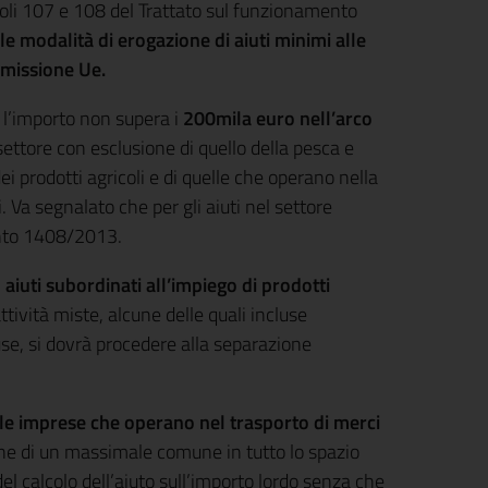
coli 107 e 108 del Trattato sul funzionamento
le modalità di erogazione di aiuti minimi alle
mmissione Ue.
e l’importo non supera i
200mila euro nell’arco
settore con esclusione di quello della pesca e
i prodotti agricoli e di quelle che operano nella
 Va segnalato che per gli aiuti nel settore
ento 1408/2013.
i
aiuti subordinati all’impiego di prodotti
attività miste, alcune delle quali incluse
use, si dovrà procedere alla separazione
le imprese che operano nel trasporto di merci
ione di un massimale comune in tutto lo spazio
el calcolo dell’aiuto sull’importo lordo senza che