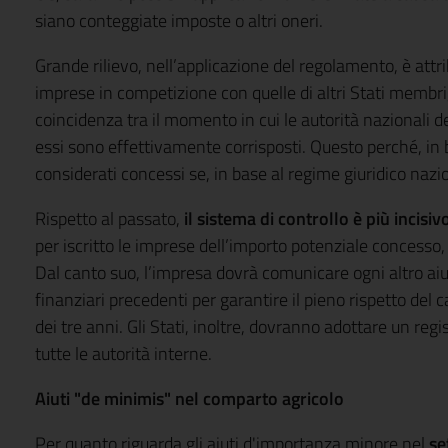
siano conteggiate imposte o altri oneri.
Grande rilievo, nell’applicazione del regolamento, è attri
imprese in competizione con quelle di altri Stati membri
coincidenza tra il momento in cui le autorità nazionali de
essi sono effettivamente corrisposti. Questo perché, in ba
considerati concessi se, in base al regime giuridico naziona
Rispetto al passato,
il sistema di controllo è più incisiv
per iscritto le imprese dell’importo potenziale concess
Dal canto suo, l’impresa dovrà comunicare ogni altro aiu
finanziari precedenti per garantire il pieno rispetto del c
dei tre anni. Gli Stati, inoltre, dovranno adottare un reg
tutte le autorità interne.
Aiuti "de minimis" nel comparto agricolo
Per quanto riguarda gli aiuti d'importanza minore nel
se