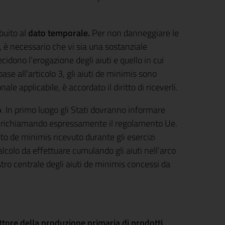
buito al
dato temporale.
Per non danneggiare le
, è necessario che vi sia una sostanziale
cidono l’erogazione degli aiuti e quello in cui
se all’articolo 3, gli aiuti de minimis sono
le applicabile, è accordato il diritto di riceverli.
o
. In primo luogo gli Stati dovranno informare
o, richiamando espressamente il regolamento Ue.
to de minimis ricevuto durante gli esercizi
alcolo da effettuare cumulando gli aiuti nell’arco
istro centrale degli aiuti de minimis concessi da
ttore della produzione primaria di prodotti