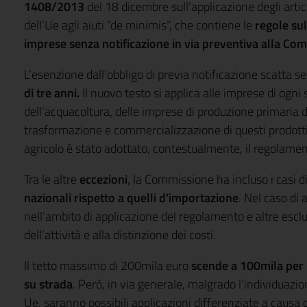
1408/2013
del 18 dicembre sull’applicazione degli arti
dell’Ue agli aiuti “de minimis”, che contiene le
regole sul
imprese senza notificazione in via preventiva alla Co
L’esenzione dall’obbligo di previa notificazione scatta s
di tre anni.
Il nuovo testo si applica alle imprese di ogni 
dell’acquacoltura, delle imprese di produzione primaria de
trasformazione e commercializzazione di questi prodotti.
agricolo è stato adottato, contestualmente, il regolam
Tra le altre
eccezioni
, la Commissione ha incluso i casi d
nazionali rispetto a quelli d’importazione
. Nel caso di 
nell’ambito di applicazione del regolamento e altre escl
dell’attività e alla distinzione dei costi.
Il tetto massimo di 200mila euro
scende a 100mila per 
su strada
. Però, in via generale, malgrado l’individuaz
Ue, saranno possibili applicazioni differenziate a causa d