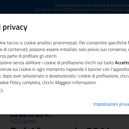
Resta informato sulle attività di Unioncame
Iscriviti al nostro CRM per ricevere via e-mail tutti gli a
 privacy
kie tecnici e cookie analitici anonimizzati. Per consentire specifiche 
e di contenuti), possono essere installati, solo previo suo consenso, c
a parte di profilare gli utenti.
zione senza abilitare i cookie di profilazione clicchi sul tasto
ministrazione trasparente
Concessione sale
Accett
Co
ferenze sui cookie in ogni momento riaprendo il banner con l'apposit
, dopo aver selezionato o deselezionato i cookie di profilazione, cli
 2014 scattano le nuove regole sugli aiuti di stato "de minim
ookie Policy completa, clicchi
Maggiori Informazioni
ni
Impostazioni priv
PDF
Stampa