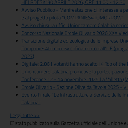
HELPDESK"30 APRILE 2026, ORE 11:00 - 12:30
Avviso Pubblico - Manifestazione di interesse a par
e al progetto pilota "COMPANIES4TOMORROW"
Avviso chiusura uffici Unioncamere Calabria periodo
Concorso Nazionale Ercole Olivario 2026 XXXIV ed
Transizione digitale ed ecologica delle imprese Un
Companies4tomorrow cofinanziato dall'UE (pro
2027)
Digitale: 2.861 votanti hanno scelto i 4 Top of th
Unioncamere Calabria promuove la partecipazion
Conference 12 - 14 novembre 2025 La Valletta (M
Ercole Olivario - Sezione Olive da Tavola 2025 - V
Evento Finale "Le Infrastrutture a Servizio delle Im
Calabria"
Leggi tutte >>
E’ stato pubblicato sulla Gazzetta ufficiale dell’Unione 